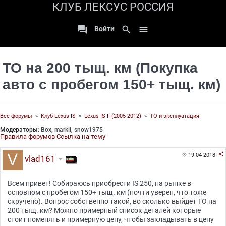
КЛУБ ЛЕКСУС РОССИЯ

search

Войти
ТО на 200 тыщ. км (Покупка
авто с пробегом 150+ тыщ. км)
Все форумы
»
Клуб Lexus IS
»
Lexus IS II (2005-2012)
»
ТО и эксплуатация
Модераторы:
Box
,
markii
,
snow1975
Правила форумов
Ссылка на тему

19-04-2018

vlad161
Всем привет! Собираюсь приобрести IS 250, на рынке в
основном с пробегом 150+ тыщ. км (почти уверен, что тоже
скручено). Вопрос собственно такой, во сколько выйдет ТО на
200 тыщ. км? Можно примерный список деталей которые
стоит поменять и примерную цену, чтобы закладывать в цену