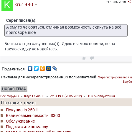

18-06-2018

kru1980
Серёг писал(а):
А ему то че бояться, отличная возможность скинуть на всё
приговоренное
Боятся от цен озвученных))). Идею вы мою поняли, но на
такую скидку не надейтесь.


Поделиться
Реклама для незарегистрированных пользователей.
Зарегистрироваться в
Клубе
НОВАЯ ТЕМА
Все форумы
»
Клуб Lexus IS
»
Lexus IS II (2005-2012)
»
ТО и эксплуатация
Похожие темы
Покупка Is 250 ll
Взаимозаменяемость IS300
Обслуживание
Подскажите по маслу