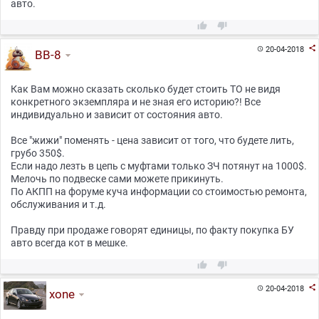
авто.



20-04-2018

BB-8
Как Вам можно сказать сколько будет стоить ТО не видя
конкретного экземпляра и не зная его историю?! Все
индивидуально и зависит от состояния авто.
Все "жижи" поменять - цена зависит от того, что будете лить,
грубо 350$.
Если надо лезть в цепь с муфтами только ЗЧ потянут на 1000$.
Мелочь по подвеске сами можете прикинуть.
По АКПП на форуме куча информации со стоимостью ремонта,
обслуживания и т.д.
Правду при продаже говорят единицы, по факту покупка БУ
авто всегда кот в мешке.



20-04-2018

xone