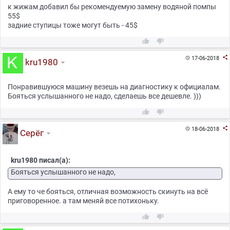
к жижам добавил бы рекомендуемую замену водяной помпы
55$
задние ступицы тоже могут быть - 45$



17-06-2018

kru1980
Понравившуюся машину везешь на диагностику к официалам.
Бояться услышанного не надо, сделаешь все дешевле. )))



18-06-2018

Серёг
kru1980 писал(а):
Бояться услышанного не надо,
А ему то че бояться, отличная возможность скинуть на всё
приговоренное. а там меняй все потихоньку.

