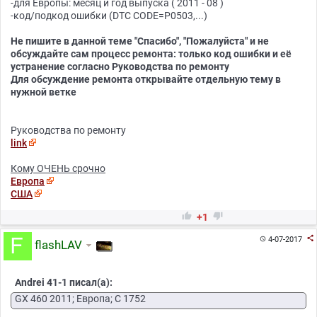
-для Европы: месяц и год выпуска ( 2011 - 08 )
-код/подкод ошибки (DTC CODE=P0503,...)
Не пишите в данной теме "Спасибо", "Пожалуйста" и не
обсуждайте сам процесс ремонта: только код ошибки и её
устранение согласно Руководства по ремонту
Для обсуждение ремонта открывайте отдельную тему в
нужной ветке
Руководства по ремонту
link
Кому ОЧЕНЬ срочно
Европа
США


+1

4-07-2017

flashLAV
Andrei 41-1 писал(а):
GX 460 2011; Европа; С 1752