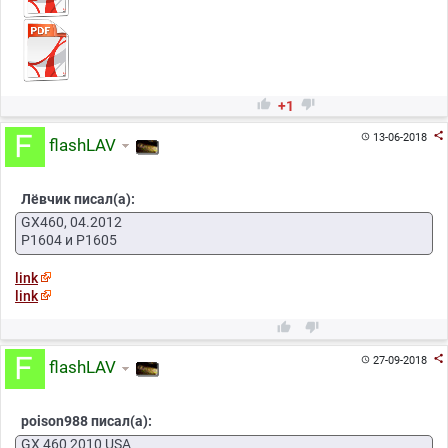


+1

13-06-2018

flashLAV
Лёвчик писал(а):
GX460, 04.2012
Р1604 и Р1605
link
link



27-09-2018

flashLAV
poison988 писал(а):
GX 460 2010 USA