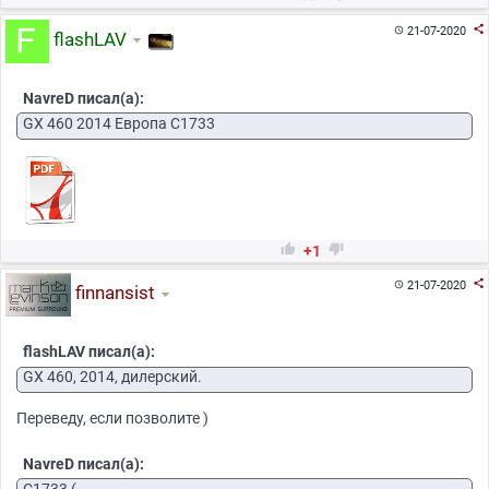

21-07-2020

flashLAV
NavreD писал(а):
GX 460 2014 Европа C1733


+1

21-07-2020

finnansist
flashLAV писал(а):
GX 460, 2014, дилерский.
Переведу, если позволите )
NavreD писал(а):
C1733 (