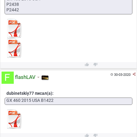
P2438
P2442



30-03-2020

flashLAV
dubinetskiy77 писал(а):
GX 460 2015 USA B1422

