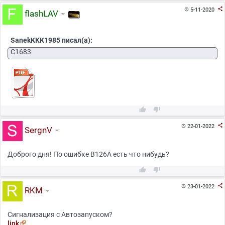

5-11-2020

flashLAV
SanekKKK1985 писал(а):
C1683



22-01-2022

SergnV
Доброго дня! По ошибке B126A есть что нибудь?



23-01-2022

RKM
Сигнализация с Автозапуском?
link