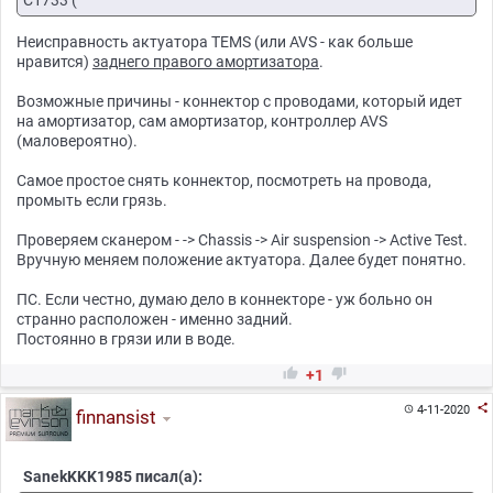
Неисправность актуатора TEMS (или AVS - как больше
нравится)
заднего правого амортизатора
.
Возможные причины - коннектор с проводами, который идет
на амортизатор, сам амортизатор, контроллер AVS
(маловероятно).
Самое простое снять коннектор, посмотреть на провода,
промыть если грязь.
Проверяем сканером - -> Chassis -> Air suspension -> Active Test.
Вручную меняем положение актуатора. Далее будет понятно.
ПС. Если честно, думаю дело в коннекторе - уж больно он
странно расположен - именно задний.
Постоянно в грязи или в воде.


+1

4-11-2020

finnansist
SanekKKK1985 писал(а):