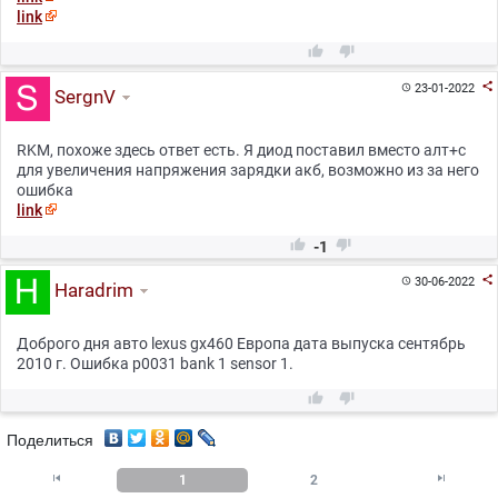
link



23-01-2022

SergnV
RKM, похоже здесь ответ есть. Я диод поставил вместо алт+с
для увеличения напряжения зарядки акб, возможно из за него
ошибка
link


-1

30-06-2022

Haradrim
Доброго дня авто lexus gx460 Европа дата выпуска сентябрь
2010 г. Ошибка p0031 bank 1 sensor 1.


Поделиться


1
2