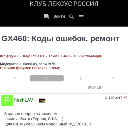
КЛУБ ЛЕКСУС РОССИЯ

search

Войти
GX460: Коды ошибок, ремонт
Все форумы
»
Клуб Lexus GX
»
Lexus GX 460
»
ТО и эксплуатация
Модераторы:
flashLAV
,
snow1975
Правила форумов
Ссылка на тему


1
2

ВПЕРЕД

4-07-2017

flashLAV
Задавая вопрос, указываем:
-рынок сбыта (Европа, США, ...)
-для США: указываем модельный год (2010...)