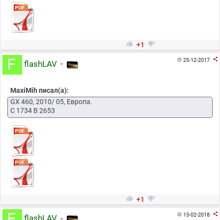


+1

25-12-2017

flashLAV
MaxiMih писал(а):
GX 460, 2010/ 05, Европа.
C 1734 B 2653


+1

15-02-2018

flashLAV