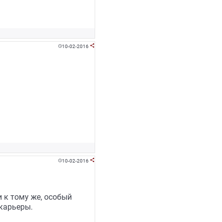
10-02-2016


10-02-2016


 к тому же, особый
карьеры.