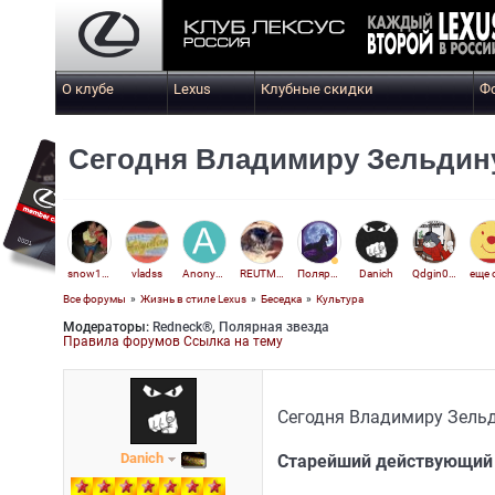
О клубе
Lexus
Клубные скидки
Ф
Сегодня Владимиру Зельдину
snow1975
vladss
Anonymous
REUTMEN
Полярная звезда
Danich
Qdgin033
Все форумы
»
Жизнь в стиле Lexus
»
Беседка
»
Культура
Модераторы:
Redneck®
,
Полярная звезда
Правила форумов
Ссылка на тему
Сегодня Владимиру Зельд
Danich
Старейший действующий 