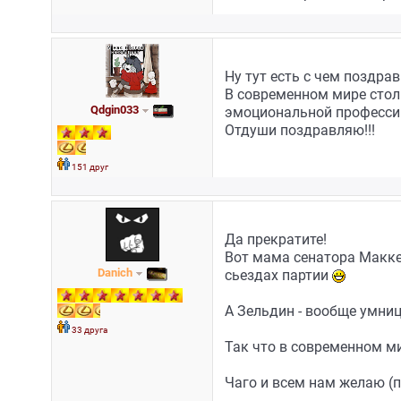
Ну тут есть с чем поздрав
В современном мире столь
Qdgin033
эмоциональной професс
Отдуши поздравляю!!!
151 друг
Да прекратите!
Вот мама сенатора Маккей
Danich
сьездах партии
А Зельдин - вообще умница
33 друга
Так что в современном м
Чаго и всем нам желаю (п