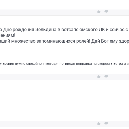


о Дне рождения Зельдина в вотсапе омского ЛК и сейчас 
лениям!
вший множество запоминающихся ролей! Дай Бог ему здор
зрения нужно спокойно и методично, вводя поправки на скорость ветра и из



