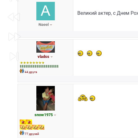
fast_rewind
Великий актер, с Днем Ро
Naeel
fast_forward
skip_next
vladss
44 друга
snow1975
77 друзей