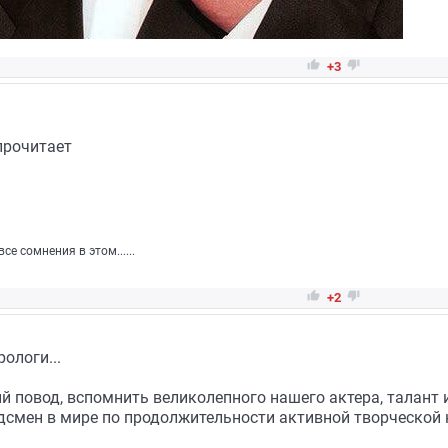


+3
прочитает
се сомнения в этом......


+2
ологи...
й повод, вспомнить великолепного нашего актера, талант и
рдсмен в мире по продолжительности активной творческой 