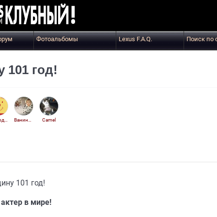
орум
Фотоальбомы
Lexus F.A.Q.
Поиск по 
 101 год!
еще один сергей
ВанинПапа
Camel
ину 101 год!
актер в мире!