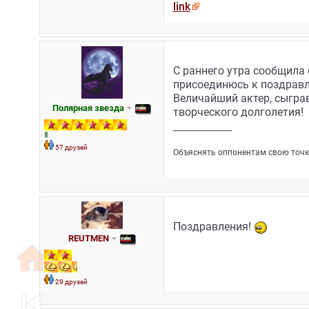
link
С раннего утра сообщила 
присоединюсь к поздрав
Величайший актер, сыгра
Полярная звезда
творческого долголетия!
_________________
57 друзей
Объяснять оппонентам свою точку 
Поздравления!
REUTMEN
home
29 друзей
skip_previous