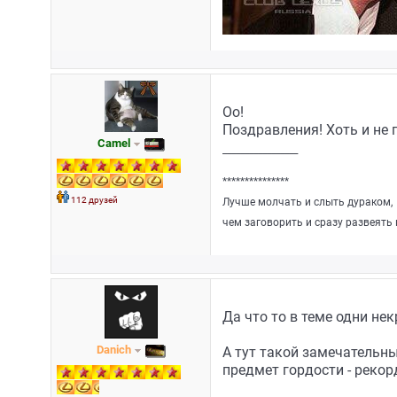
Оо!
Поздравления! Хоть и не 
Camel
_________________
***************
112 друзей
Лучше молчать и слыть дураком,
чем заговорить и сразу развеять в
Да что то в теме одни некр
Danich
А тут такой замечательны
предмет гордости - реко