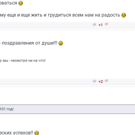
доваться
му еще и еще жить и трудиться всем нам на радость


+1
 поздравления от души!!!
у мы - несмотря ни на что!


+2
01 год!
еских успехов!!