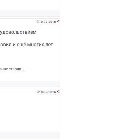
10-02-2016


с удовольствием
овья и ещё многих лет
нос ствола...
10-02-2016

