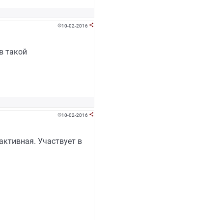
10-02-2016


в такой
10-02-2016


активная. Участвует в