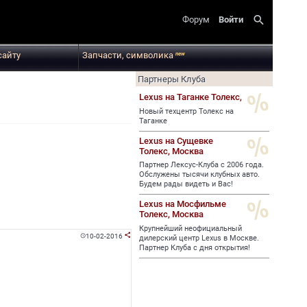
search
Форум
Войти
сайту
Запчасти, символика
new
Партнеры Клуба
Lexus на Таганке Толекс,
Новый техцентр Толекс на
Таганке
Lexus на Сущевке
Толекс,
Москва
Партнер Лексус-Клуба с 2006 года.
Обслужены тысячи клубных авто.
Будем рады видеть и Вас!
Lexus на Мосфильме
Толекс,
Москва
Крупнейший неофициальный
10-02-2016


дилерский центр Lexus в Москве.
Партнер Клуба с дня открытия!