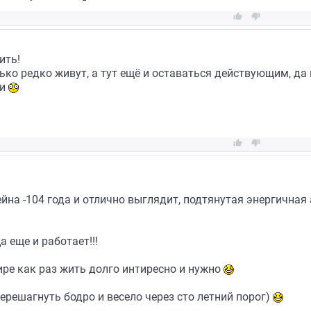


ить!
ко редко живут, а тут ещё и оставаться действующим, да 
ии


на -104 года и отлично выглядит, подтянутая энергичная 
 еще и работает!!!
ире как раз жить долго интиресно и нужно
ерешагнуть бодро и весело через сто летний порог)