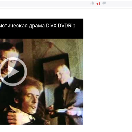


+1
истическая драма DivX DVDRip