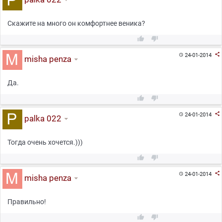
Скажите на много он комфортнее веника?



24-01-2014

misha penza
Да.



24-01-2014

palka 022
Тогда очень хочется.)))



24-01-2014

misha penza
Правильно!

