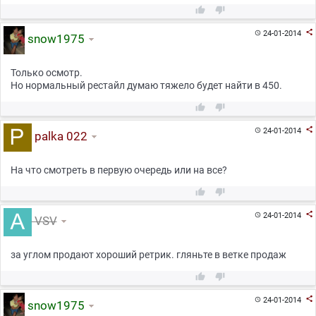



24-01-2014

snow1975
Только осмотр.
Но нормальный рестайл думаю тяжело будет найти в 450.



24-01-2014

palka 022
На что смотреть в первую очередь или на все?



24-01-2014

VSV
за углом продают хороший ретрик. гляньте в ветке продаж



24-01-2014

snow1975