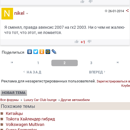



26-01-2014

nikel
Я сменял, правда авенсис 2007 на rx2 2003. Ни о чем не жалею-
что тот, что этот, не ломается.


+1
Поделиться


1
2
3


НАЗАД
ВПЕРЕД
Реклама для незарегистрированных пользователей.
Зарегистрироваться в
Клубе
НОВАЯ ТЕМА
Все форумы
»
Luxury Car Club lounge
»
Другие автомобили
Похожие темы
Китайцы
Тойота Хайлендер гибрид
Volkswagen Multivan
Cupra Formentor.