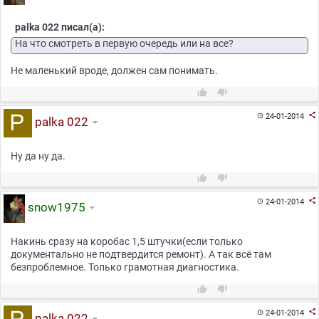
palka 022 писал(а):
На что смотреть в первую очередь или на все?
Не маленький вроде, должен сам понимать.



24-01-2014

palka 022
Ну да ну да.



24-01-2014

snow1975
Накинь сразу на коробас 1,5 штучки(если только
документально не подтвердится ремонт). А так всё там
безпроблемное. Только грамотная диагностика.



24-01-2014

palka 022