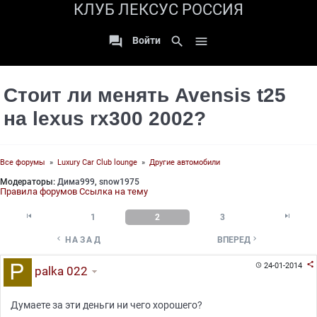
КЛУБ ЛЕКСУС РОССИЯ

search

Войти
Стоит ли менять Avensis t25
на lexus rx300 2002?
Все форумы
»
Luxury Car Club lounge
»
Другие автомобили
Модераторы:
Дима999
,
snow1975
Правила форумов
Ссылка на тему


1
2
3


НАЗАД
ВПЕРЕД

24-01-2014

palka 022
Думаете за эти деньги ни чего хорошего?