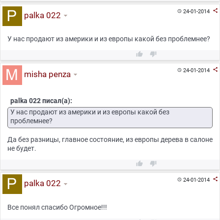

24-01-2014

palka 022
У нас продают из америки и из европы какой без проблемнее?



24-01-2014

misha penza
palka 022 писал(а):
У нас продают из америки и из европы какой без
проблемнее?
Да без разницы, главное состояние, из европы дерева в салоне
не будет.



24-01-2014

palka 022
Все понял спасибо Огромное!!!