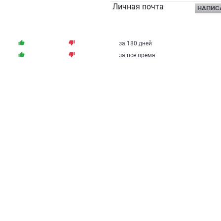
Личная почта
НАПИС
thumb_up
thumb_down
за 180 дней
thumb_up
thumb_down
за все время