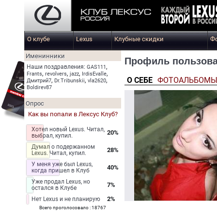
О клубе
Lexus
Клубные скидки
Ф
Именинники
Профиль пользова
,
Наши поздравления:
GAS111
,
,
,
,
Frants
revolvers
jazz
IrdisEvalle
О СЕБЕ
ФОТОАЛЬБОМ
,
,
,
Дмитрий7
Dr.Tribunskii
vla2620
Boldirev87
Опрос
Как вы попали в Лексус Клуб?
Хотел новый Lexus. Читал,
20%
выбрал, купил.
Думал о подержанном
28%
Lexus. Читал, купил.
У меня уже был Lexus,
40%
когда пришел в Клуб
Уже продал Lexus, но
7%
остался в Клубе
2%
Нет Lexus и не планирую
Всего проголосовало : 18767