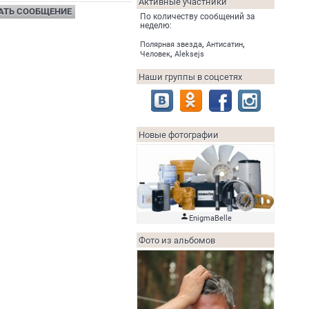
Активные участники
АТЬ СООБЩЕНИЕ
По количеству сообщений за
неделю:
,
,
Полярная звезда
Антисатин
,
Человек
Aleksejs
Наши группы в соцсетях
Новые фотографии

EnigmaBelle
Фото из альбомов