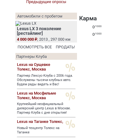
Предыдущие опросы
Автомобили с пробегом
Карма
0
/1000
Lexus LX 3 поколение
[рестайлинг]
0
/1000
4 000 000
, 2013 , 297 000 км
ПОСМОТРЕТЬ ВСЕ
ПРОДАТЬ!
Партнеры Клуба
Lexus на Сущевке
Толекс,
Москва
Партнер Лексус-Клуба с 2006 года.
Обслужены тысячи клубных авто.
Будем рады видеть и Вас!
Lexus на Мосфильме
Толекс,
Москва
Крупнейший неофициальный
дилерский центр Lexus в Москве.
Партнер Клуба с дня открытия!
Lexus на Таганке Толекс,
Новый техцентр Толекс на
Таганке