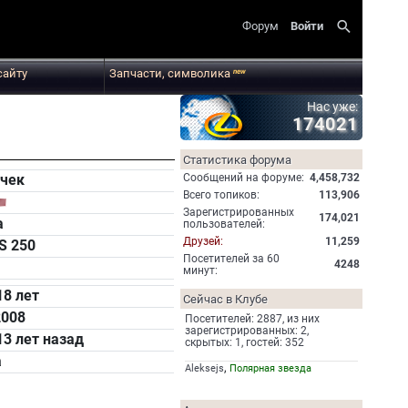
search
Форум
Войти
сайту
Запчасти, символика
new
Нас уже:
174021
Статистика форума
Cообщений на форуме:
4,458,732
чек
Всего топиков:
113,906
Зарегистрированных
174,021
а
пользователей:
Друзей:
11,259
IS 250
Посетителей за 60
4248
минут:
18 лет
Сейчас в Клубе
2008
Посетителей: 2887, из них
зарегистрированных: 2,
13 лет назад
скрытых: 1, гостей: 352
а
,
Aleksejs
Полярная звезда