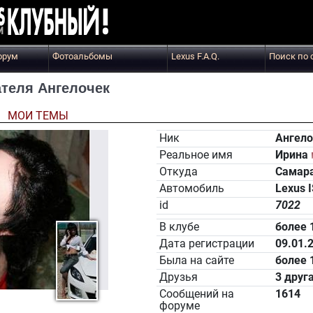
орум
Фотоальбомы
Lexus F.A.Q.
Поиск по 
теля Ангелочек
Ы
МОИ ТЕМЫ
Ник
Ангело
Реальное имя
Ирина
Откуда
Самар
Автомобиль
Lexus 
id
7022
В клубе
более 
Дата регистрации
09.01.
Была на сайте
более 
Друзья
3 друг
Сообщений на
1614
форуме