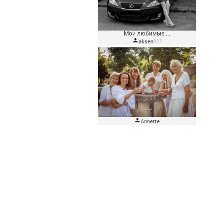
Мои любимые....

aksen111

Аnnette