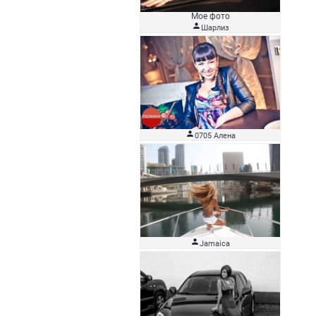
Мое фото

Шарлиз

0705 Алена

Jamaica