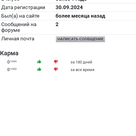
Дата регистрации
30.09.2024
Был(а) на сайте
более месяца назад
Сообщений на
2
форуме
Личная почта
НАПИСАТЬ СООБЩЕНИЕ
Карма
0
thumb_up
thumb_down
/1000
за 180 дней
0
thumb_up
thumb_down
/1000
за все время