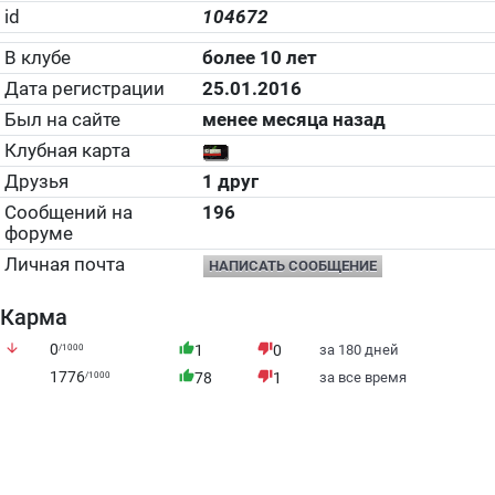
id
104672
В клубе
более 10 лет
Дата регистрации
25.01.2016
Был на сайте
менее месяца назад
Клубная карта
Друзья
1 друг
Сообщений на
196
форуме
Личная почта
НАПИСАТЬ СООБЩЕНИЕ
Карма
arrow_downward
0
thumb_up
thumb_down
/1000
1
0
за 180 дней
1776
thumb_up
thumb_down
/1000
78
1
за все время