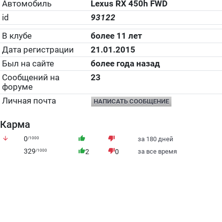
Автомобиль
Lexus RX 450h FWD
id
93122
В клубе
более 11 лет
Дата регистрации
21.01.2015
Был на сайте
более года назад
Сообщений на
23
форуме
Личная почта
НАПИСАТЬ СООБЩЕНИЕ
Карма
arrow_downward
0
thumb_up
thumb_down
/1000
за 180 дней
329
thumb_up
thumb_down
/1000
2
0
за все время