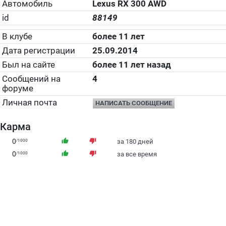
Автомобиль
Lexus RX 300 АWD
id
88149
В клубе
более 11 лет
Дата регистрации
25.09.2014
Был на сайте
более 11 лет назад
Сообщений на
4
форуме
Личная почта
НАПИСАТЬ СООБЩЕНИЕ
Карма
0
thumb_up
thumb_down
/1000
за 180 дней
0
thumb_up
thumb_down
/1000
за все время