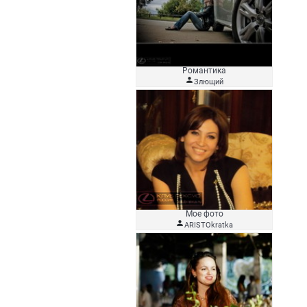
Романтика

Злющий
Мое фото

ARISTOkratka