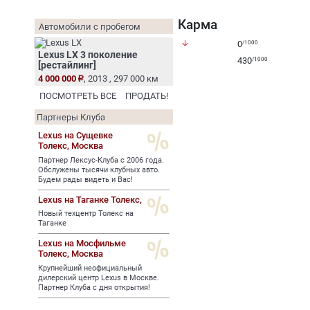
Карма
Автомобили с пробегом
arrow_downward
0
/1000
Lexus LX 3 поколение
430
/1000
[рестайлинг]
4 000 000
, 2013 , 297 000 км
ПОСМОТРЕТЬ ВСЕ
ПРОДАТЬ!
Партнеры Клуба
Lexus на Сущевке
Толекс,
Москва
Партнер Лексус-Клуба с 2006 года.
Обслужены тысячи клубных авто.
Будем рады видеть и Вас!
Lexus на Таганке Толекс,
Новый техцентр Толекс на
Таганке
Lexus на Мосфильме
Толекс,
Москва
Крупнейший неофициальный
дилерский центр Lexus в Москве.
Партнер Клуба с дня открытия!