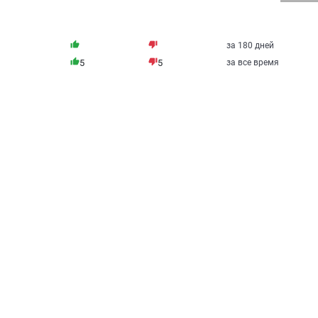
thumb_up
thumb_down
за 180 дней
thumb_up
thumb_down
5
5
за все время