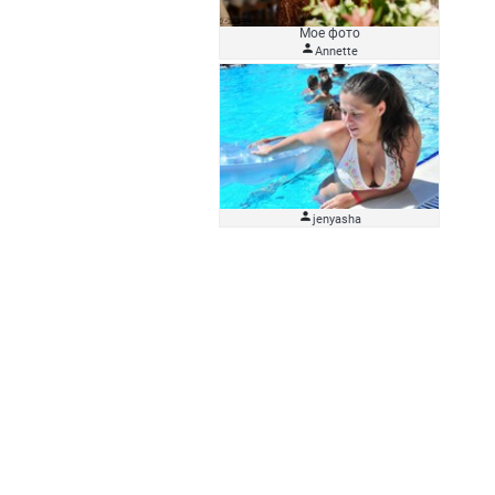
Мое фото

Аnnette

jenyasha