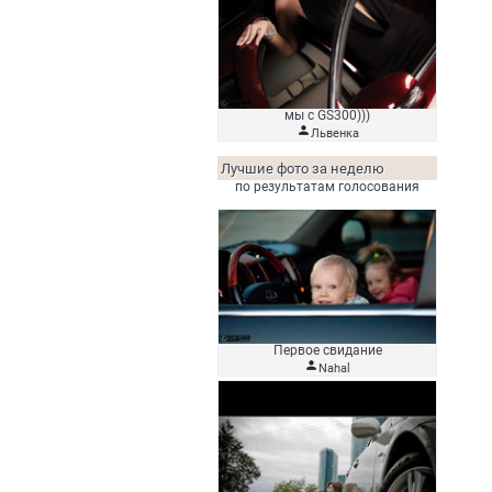
мы с GS300)))

Львенка
Лучшие фото за неделю
по результатам голосования
Первое свидание

Nahal