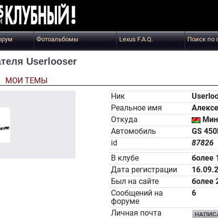
орум
Фотоальбомы
Lexus F.A.Q.
Поиск по 
еля Userlooser
Ы
МОИ ТЕМЫ
Ник
Userlo
Реальное имя
Алекс
Откуда
Мин
Автомобиль
GS 450
id
87826
В клубе
более 
Дата регистрации
16.09.
Был на сайте
более 
Сообщений на
6
форуме
Личная почта
НАПИС