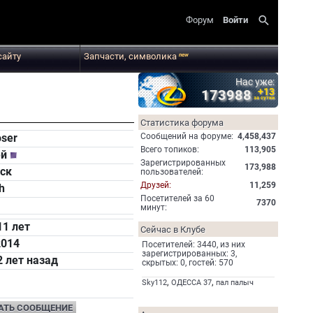
search
Форум
Войти
сайту
Запчасти, символика
new
Нас уже:
+13
173988
за сутки
Статистика форума
Cообщений на форуме:
4,458,437
oser
Всего топиков:
113,905
ей
Зарегистрированных
173,988
ск
пользователей:
Друзей:
11,259
h
Посетителей за 60
7370
минут:
11 лет
Сейчас в Клубе
2014
Посетителей: 3440, из них
зарегистрированных: 3,
2 лет назад
скрытых: 0, гостей: 570
,
,
Sky112
ОДЕССА 37
пал палыч
АТЬ СООБЩЕНИЕ