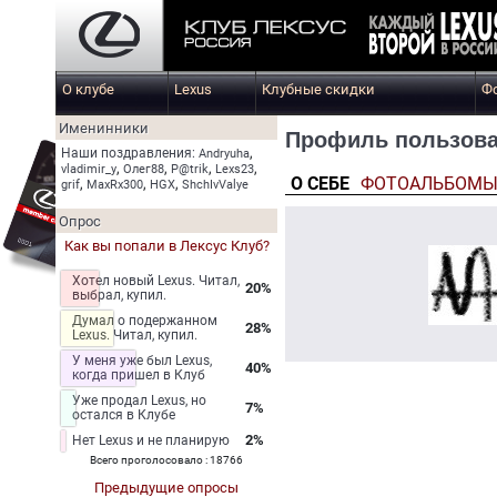
О клубе
Lexus
Клубные скидки
Ф
Именинники
Профиль пользоват
,
Наши поздравления:
Andryuha
,
,
,
,
vladimir_y
Олег88
P@trik
Lexs23
О СЕБЕ
ФОТОАЛЬБОМ
,
,
,
grif
MaxRx300
HGX
ShchIvValye
Опрос
Как вы попали в Лексус Клуб?
Хотел новый Lexus. Читал,
20%
выбрал, купил.
Думал о подержанном
28%
Lexus. Читал, купил.
У меня уже был Lexus,
40%
когда пришел в Клуб
Уже продал Lexus, но
7%
остался в Клубе
2%
Нет Lexus и не планирую
Всего проголосовало : 18766
Предыдущие опросы