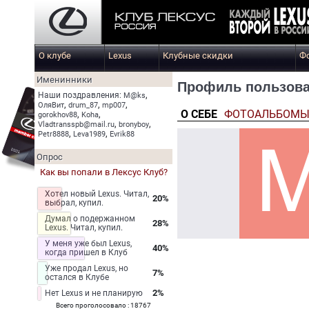
О клубе
Lexus
Клубные скидки
Ф
Именинники
Профиль пользова
,
Наши поздравления:
M@ks
,
,
,
ОляВит
drum_87
mp007
О СЕБЕ
ФОТОАЛЬБОМ
,
,
gorokhov88
Koha
,
,
Vladtransspb@mail.ru
bronyboy
,
,
Petr8888
Leva1989
Evrik88
Опрос
Как вы попали в Лексус Клуб?
Хотел новый Lexus. Читал,
20%
выбрал, купил.
Думал о подержанном
28%
Lexus. Читал, купил.
У меня уже был Lexus,
40%
когда пришел в Клуб
Уже продал Lexus, но
7%
остался в Клубе
2%
Нет Lexus и не планирую
Всего проголосовало : 18767