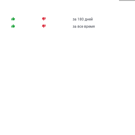
thumb_up
thumb_down
за 180 дней
thumb_up
thumb_down
за все время