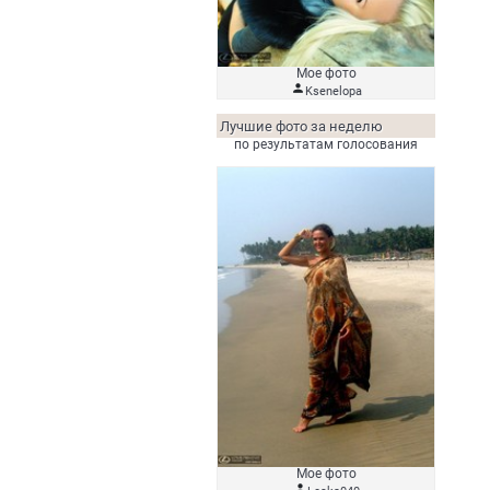
Мое фото

Ksenelopa
Лучшие фото за неделю
по результатам голосования
Мое фото
