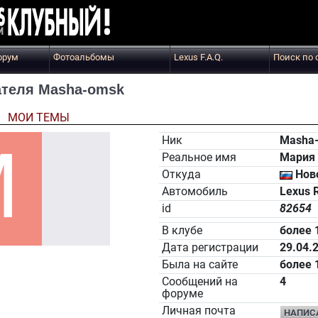
орум
Фотоальбомы
Lexus F.A.Q.
Поиск по 
теля Masha-omsk
Ы
МОИ ТЕМЫ
Ник
Masha
Реальное имя
Мария
Откуда
Нов
Автомобиль
Lexus 
id
82654
В клубе
более 
Дата регистрации
29.04.
Была на сайте
более 
Сообщений на
4
форуме
Личная почта
НАПИС