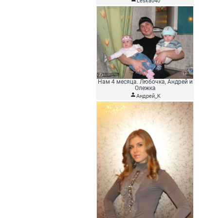
Leska040
Нам 4 месяца. Любочка, Андрей и
Олежка

Андрей_K