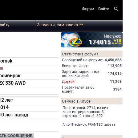
search
Форум
Войти
сайту
Запчасти, символика
new
Нас уже:
+18
174015
за сутки
Статистика форума
Cообщений на форуме:
4,458,665
-omsk
Всего топиков:
113,905
Зарегистрированных
174,015
осибирск
пользователей:
Друзей:
11,259
RX 330 AWD
Посетителей за 60
3984
минут:
12 лет
Сейчас в Клубе
2014
Посетителей: 2714, из них
зарегистрированных: 3,
10 лет назад
скрытых: 0, гостей: 392
,
,
AntonTretiakov
FRANTS7
zabsaa
АТЬ СООБЩЕНИЕ