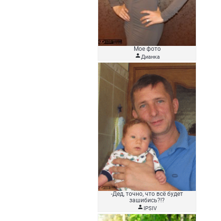
Мое фото

Дианка
-Дед, точно, что всё будет
зашибись?!?

IPSIV