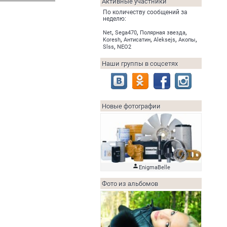
Активные участники
По количеству сообщений за
неделю:
,
,
,
Net
Sega470
Полярная звезда
,
,
,
,
Koresh
Антисатин
Aleksejs
Акопы
,
Slss
NEO2
Наши группы в соцсетях
Новые фотографии

EnigmaBelle
Фото из альбомов