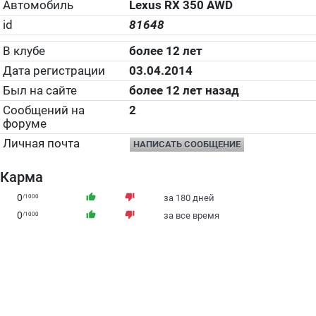
Автомобиль
Lexus RX 350 AWD
id
81648
В клубе
более 12 лет
Дата регистрации
03.04.2014
Был на сайте
более 12 лет назад
Сообщений на
2
форуме
Личная почта
НАПИСАТЬ СООБЩЕНИЕ
Карма
0
thumb_up
thumb_down
/1000
за 180 дней
0
thumb_up
thumb_down
/1000
за все время