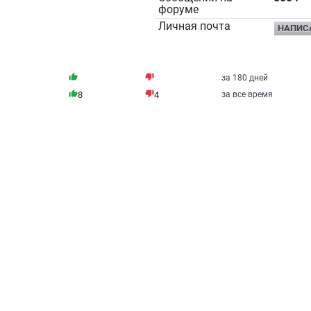
форуме
Личная почта
НАПИС
thumb_up
thumb_down
за 180 дней
thumb_up
thumb_down
8
4
за все время