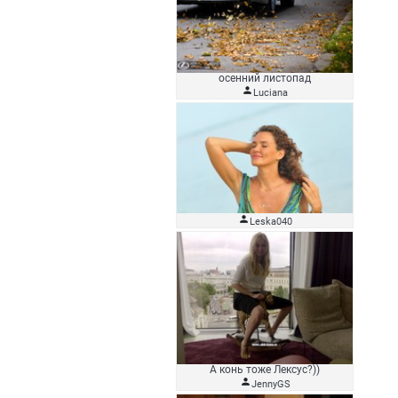
осенний листопад

Luciana

Leska040
А конь тоже Лексус?))

JennyGS