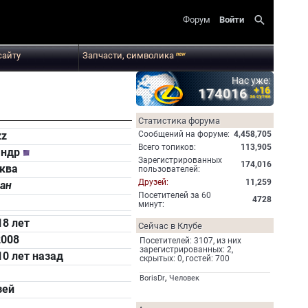
search
Форум
Войти
сайту
Запчасти, символика
new
Нас уже:
+16
174016
за сутки
Статистика форума
Cообщений на форуме:
4,458,705
zz
Всего топиков:
113,905
андр
Зарегистрированных
174,016
ква
пользователей:
Друзей:
11,259
зан
Посетителей за 60
4728
минут:
18 лет
Сейчас в Клубе
2008
Посетителей: 3107, из них
зарегистрированных: 2,
10 лет назад
скрытых: 0, гостей: 700
,
BorisDr
Человек
зей