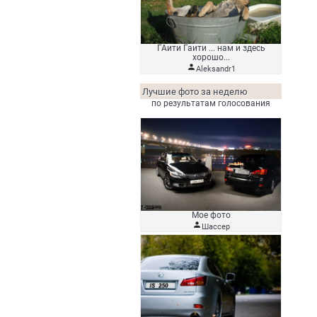
ГАити Гаити ... нам и здесь
хорошо...

Aleksandr1
Лучшие фото за неделю
по результатам голосования
Мое фото

Шассер