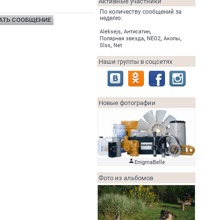
Активные участники
По количеству сообщений за
неделю:
АТЬ СООБЩЕНИЕ
,
,
Aleksejs
Антисатин
,
,
,
Полярная звезда
NEO2
Акопы
,
Slss
Net
Наши группы в соцсетях
Новые фотографии

EnigmaBelle
Фото из альбомов