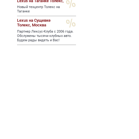
Lexus на Таганке Толекс,
Новый техцентр Толекс на
Таганке
Lexus на Сущевке
Толекс,
Москва
Партнер Лексус-Клуба с 2006 года.
Обслужены тысячи клубных авто.
Будем рады видеть и Вас!