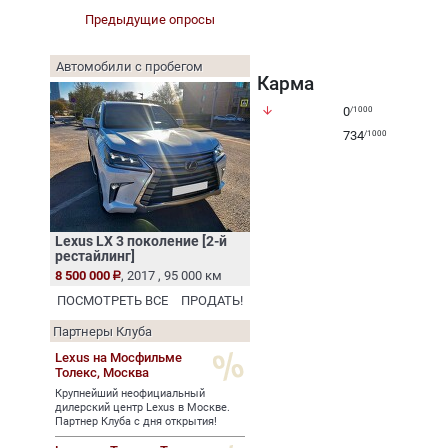
Предыдущие опросы
Автомобили с пробегом
Карма
arrow_downward
0
/1000
734
/1000
Lexus LX 3 поколение [2-й
рестайлинг]
8 500 000
, 2017 , 95 000 км
ПОСМОТРЕТЬ ВСЕ
ПРОДАТЬ!
Партнеры Клуба
Lexus на Мосфильме
Толекс,
Москва
Крупнейший неофициальный
дилерский центр Lexus в Москве.
Партнер Клуба с дня открытия!