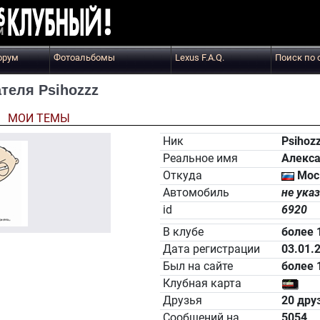
орум
Фотоальбомы
Lexus F.A.Q.
Поиск по 
теля Psihozzz
Ы
МОИ ТЕМЫ
Ник
Psihoz
Реальное имя
Алекс
Откуда
Мос
Автомобиль
не ука
id
6920
В клубе
более 
Дата регистрации
03.01.
Был на сайте
более 
Клубная карта
Друзья
20 дру
Сообщений на
5054