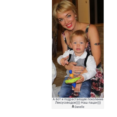
А вот и подрастающее поколение
Лексусоводов)))) Наш пацан)))

Danelle