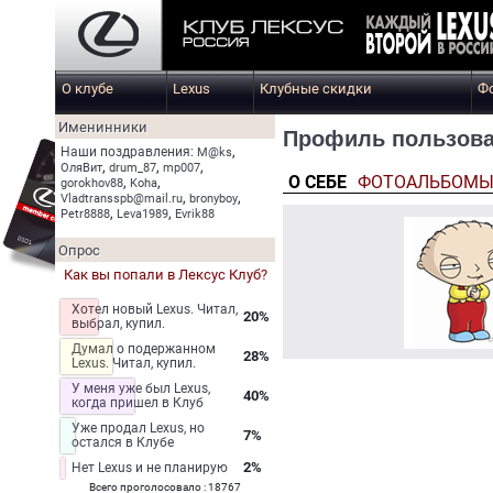
О клубе
Lexus
Клубные скидки
Ф
Именинники
Профиль пользова
,
Наши поздравления:
M@ks
,
,
,
ОляВит
drum_87
mp007
О СЕБЕ
ФОТОАЛЬБОМ
,
,
gorokhov88
Koha
,
,
Vladtransspb@mail.ru
bronyboy
,
,
Petr8888
Leva1989
Evrik88
Опрос
Как вы попали в Лексус Клуб?
Хотел новый Lexus. Читал,
20%
выбрал, купил.
Думал о подержанном
28%
Lexus. Читал, купил.
У меня уже был Lexus,
40%
когда пришел в Клуб
Уже продал Lexus, но
7%
остался в Клубе
2%
Нет Lexus и не планирую
Всего проголосовало : 18767