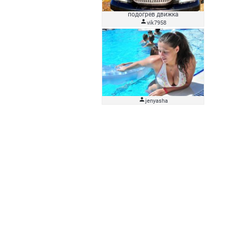
подогрев движка

vik7958

jenyasha