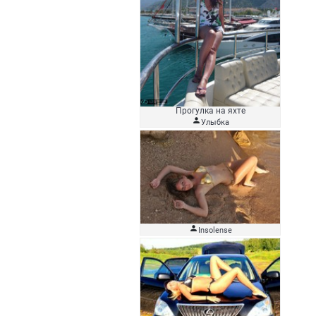
Прогулка на яхте

Улыбка

Insolense