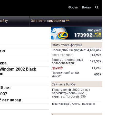
search
Форум
Войти
сайту
Запчасти, символика
new
Нас уже:
+16
173992
за сутки
Статистика форума
Cообщений на форуме:
4,458,452
ker
Всего топиков:
113,905
Зарегистрированных
173,992
ква
пользователей:
Друзей:
11,259
 Windom 2002 Black
Посетителей за 60
on
6937
минут:
Сейчас в Клубе
18 лет
Посетителей: 3020, из них
зарегистрированных: 3,
2007
скрытых: 1, гостей: 556
2 лет назад
,
,
EldarKabdigali
Акопы
Валера Ю