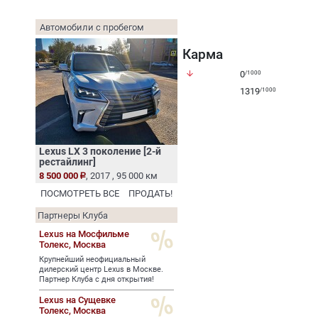
Автомобили с пробегом
Карма
arrow_downward
0
/1000
1319
/1000
Lexus LX 3 поколение [2-й
рестайлинг]
8 500 000
, 2017 , 95 000 км
ПОСМОТРЕТЬ ВСЕ
ПРОДАТЬ!
Партнеры Клуба
Lexus на Мосфильме
Толекс,
Москва
Крупнейший неофициальный
дилерский центр Lexus в Москве.
Партнер Клуба с дня открытия!
Lexus на Сущевке
Толекс,
Москва