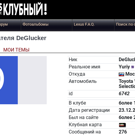
орум
Фотоальбомы
Lexus F.A.Q.
Поиск по 
теля DeGlucker
Ы
МОИ ТЕМЫ
Ник
DeGluc
Реальное имя
Yuriy
Откуда
Мос
Автомобиль
Toyota
Selecti
id
6742
В клубе
более 
Дата регистрации
23.12.
Был на сайте
более 
Клубная карта
Сообщений на
276