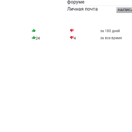
форуме
Личная почта
НАПИС
thumb_up
thumb_down
за 180 дней
thumb_up
thumb_down
24
4
за все время