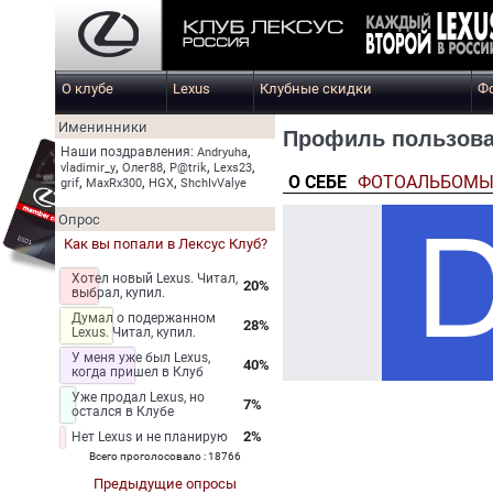
О клубе
Lexus
Клубные скидки
Ф
Именинники
Профиль пользова
,
Наши поздравления:
Andryuha
,
,
,
,
vladimir_y
Олег88
P@trik
Lexs23
О СЕБЕ
ФОТОАЛЬБОМ
,
,
,
grif
MaxRx300
HGX
ShchIvValye
Опрос
Как вы попали в Лексус Клуб?
Хотел новый Lexus. Читал,
20%
выбрал, купил.
Думал о подержанном
28%
Lexus. Читал, купил.
У меня уже был Lexus,
40%
когда пришел в Клуб
Уже продал Lexus, но
7%
остался в Клубе
2%
Нет Lexus и не планирую
Всего проголосовало : 18766
Предыдущие опросы