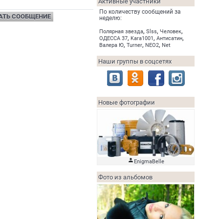
Активные участники
По количеству сообщений за
АТЬ СООБЩЕНИЕ
неделю:
,
,
,
Полярная звезда
Slss
Человек
,
,
,
ОДЕССА 37
Kara1001
Антисатин
,
,
,
Валера Ю
Turner
NEO2
Net
Наши группы в соцсетях
Новые фотографии

EnigmaBelle
Фото из альбомов