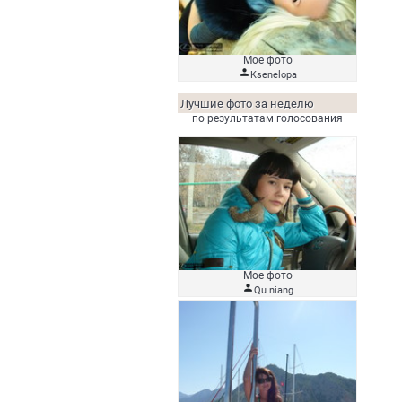
Мое фото

Ksenelopa
Лучшие фото за неделю
по результатам голосования
Мое фото

Qu niang