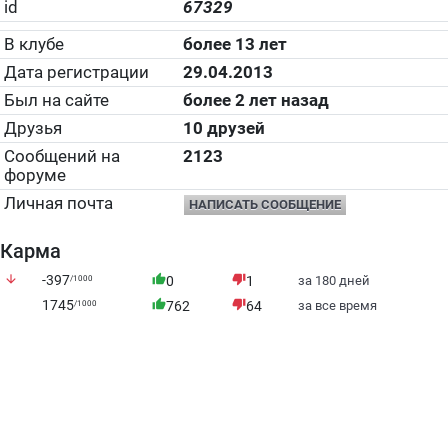
id
67329
В клубе
более 13 лет
Дата регистрации
29.04.2013
Был на сайте
более 2 лет назад
Друзья
10 друзей
Сообщений на
2123
форуме
Личная почта
НАПИСАТЬ СООБЩЕНИЕ
Карма
arrow_downward
-397
thumb_up
thumb_down
/1000
0
1
за 180 дней
1745
thumb_up
thumb_down
/1000
762
64
за все время