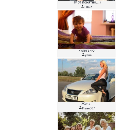
Ну эт понятно....)

Linka
хулиганю

yana
Жена.

Иван007