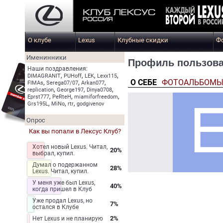
О клубе
Lexus
Клубные скидки
Ф
Именинники
Профиль пользова
Наши поздравления:
,
,
,
,
DIMAGRANIT
PUHoff
LEK
Lexx115
О СЕБЕ
ФОТОАЛЬБОМ
,
,
,
FIMAs
Serega07/07
Arkan077
,
,
,
replication
George197
Dinya0708
,
,
,
Eprst777
PeRteH
miamiforfreedom
,
,
,
Grs195L
MiNo
rtr
godgivenov
Опрос
Как вы попали в Лексус Клуб?
Хотел новый Lexus. Читал,
20%
выбрал, купил.
Думал о подержанном
28%
Lexus. Читал, купил.
У меня уже был Lexus,
40%
когда пришел в Клуб
Уже продал Lexus, но
7%
остался в Клубе
2%
Нет Lexus и не планирую