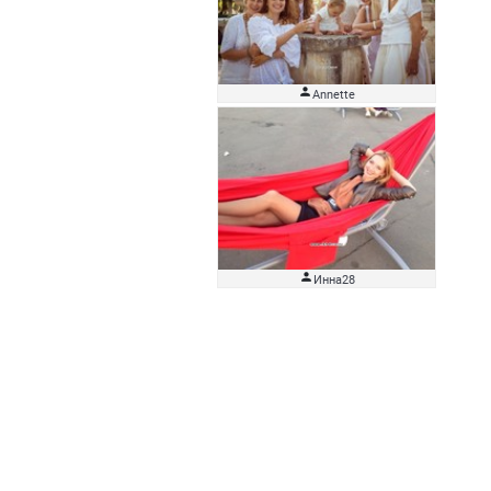

Аnnette

Инна28