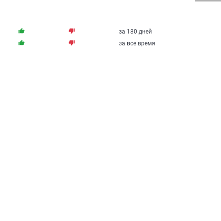
thumb_up
thumb_down
за 180 дней
thumb_up
thumb_down
за все время