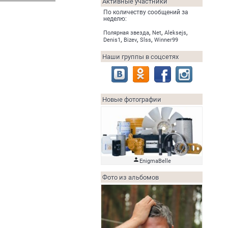
Активные участники
По количеству сообщений за
неделю:
,
,
,
Полярная звезда
Net
Aleksejs
,
,
,
Denis1
Bizev
Slss
Winner99
Наши группы в соцсетях
Новые фотографии

EnigmaBelle
Фото из альбомов