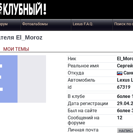
орум
Фотоальбомы
Lexus F.A.Q.
Поиск по 
теля El_Moroz
Ы
МОИ ТЕМЫ
Ник
El_Mor
Реальное имя
Серге
Откуда
Санк
Автомобиль
Lexus 
id
67319
В клубе
более 
Дата регистрации
29.04.
Был на сайте
более 
Сообщений на
12
форуме
Личная почта
НАПИС