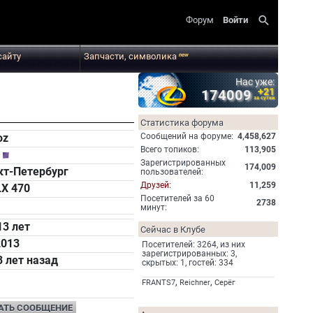
search
Форум
Войти
сайту
Запчасти, символика
new
Нас уже:
+21
174009
за сутки
Статистика форума
Cообщений на форуме:
4,458,627
oz
Всего топиков:
113,905
й
Зарегистрированных
174,009
т-Петербург
пользователей:
Друзей:
11,259
LX 470
Посетителей за 60
2738
минут:
13 лет
Сейчас в Клубе
2013
Посетителей: 3264, из них
зарегистрированных: 3,
3 лет назад
скрытых: 1, гостей: 334
,
,
FRANTS7
Reichner
Серёг
АТЬ СООБЩЕНИЕ