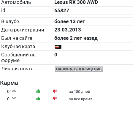
Автомобиль
Lexus RX 300 AWD
id
65827
В клубе
более 13 лет
Дата регистрации
23.03.2013
Был на сайте
более 2 лет назад
Клубная карта
Сообщений на
0
форуме
Личная почта
НАПИСАТЬ СООБЩЕНИЕ
Карма
0
thumb_up
thumb_down
/1000
за 180 дней
0
thumb_up
thumb_down
/1000
за все время