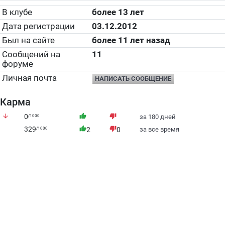
В клубе
более 13 лет
Дата регистрации
03.12.2012
Был на сайте
более 11 лет назад
Сообщений на
11
форуме
Личная почта
НАПИСАТЬ СООБЩЕНИЕ
Карма
arrow_downward
0
thumb_up
thumb_down
/1000
за 180 дней
329
thumb_up
thumb_down
/1000
2
0
за все время