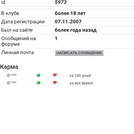
id
5973
В клубе
более 18 лет
Дата регистрации
07.11.2007
Был на сайте
более года назад
Сообщений на
1
форуме
Личная почта
НАПИСАТЬ СООБЩЕНИЕ
Карма
0
thumb_up
thumb_down
/1000
за 180 дней
0
thumb_up
thumb_down
/1000
за все время