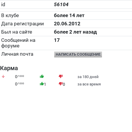
id
56104
В клубе
более 14 лет
Дата регистрации
20.06.2012
Был на сайте
более 2 лет назад
Сообщений на
17
форуме
Личная почта
НАПИСАТЬ СООБЩЕНИЕ
Карма
arrow_downward
0
thumb_up
thumb_down
/1000
за 180 дней
0
thumb_up
thumb_down
/1000
1
0
за все время