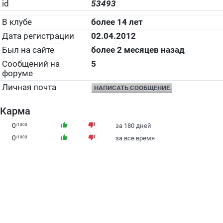
id
53493
В клубе
более 14 лет
Дата регистрации
02.04.2012
Был на сайте
более 2 месяцев назад
Сообщений на
5
форуме
Личная почта
НАПИСАТЬ СООБЩЕНИЕ
Карма
0
thumb_up
thumb_down
/1000
за 180 дней
0
thumb_up
thumb_down
/1000
за все время