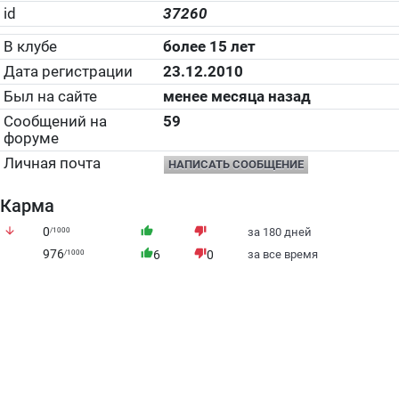
id
37260
В клубе
более 15 лет
Дата регистрации
23.12.2010
Был на сайте
менее месяца назад
Сообщений на
59
форуме
Личная почта
НАПИСАТЬ СООБЩЕНИЕ
Карма
arrow_downward
0
thumb_up
thumb_down
/1000
за 180 дней
976
thumb_up
thumb_down
/1000
6
0
за все время