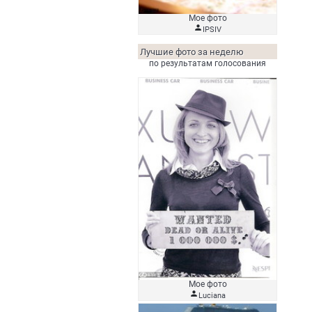
Мое фото

IPSIV
Лучшие фото за неделю
по результатам голосования
Мое фото

Luciana