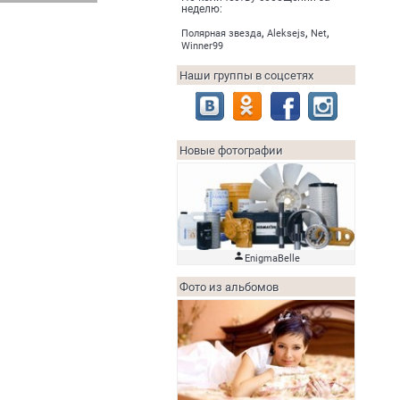
неделю:
,
,
,
Полярная звезда
Aleksejs
Net
Winner99
Наши группы в соцсетях
Новые фотографии

EnigmaBelle
Фото из альбомов