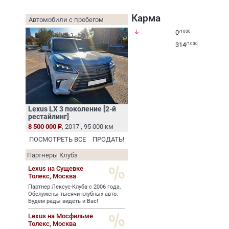
Карма
Автомобили с пробегом
arrow_downward
0
/1000
314
/1000
Lexus LX 3 поколение [2-й
рестайлинг]
8 500 000
, 2017 , 95 000 км
ПОСМОТРЕТЬ ВСЕ
ПРОДАТЬ!
Партнеры Клуба
Lexus на Сущевке
Толекс,
Москва
Партнер Лексус-Клуба с 2006 года.
Обслужены тысячи клубных авто.
Будем рады видеть и Вас!
Lexus на Мосфильме
Толекс,
Москва