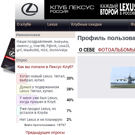
О клубе
Lexus
Клубные скидки
Ф
Именинники
Профиль пользова
,
Наши поздравления:
Andryuha
,
,
,
,
vladimir_y
Олег88
P@trik
Lexs23
О СЕБЕ
ФОТОАЛЬБОМ
,
,
,
grif
MaxRx300
HGX
ShchIvValye
Опрос
Как вы попали в Лексус Клуб?
Хотел новый Lexus. Читал,
20%
выбрал, купил.
Думал о подержанном
28%
Lexus. Читал, купил.
У меня уже был Lexus,
40%
когда пришел в Клуб
Уже продал Lexus, но
7%
остался в Клубе
2%
Нет Lexus и не планирую
Всего проголосовало : 18767
Предыдущие опросы