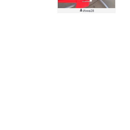

Инна28
ение
Контакты