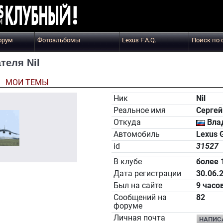
орум
Фотоальбомы
Lexus F.A.Q.
Поиск по 
теля Nil
Ы
МОИ ТЕМЫ
Ник
Nil
Реальное имя
Серге
Откуда
Вла
Автомобиль
Lexus 
id
31527
В клубе
более 
Дата регистрации
30.06.
Был на сайте
9 часо
Сообщений на
82
форуме
Личная почта
НАПИС