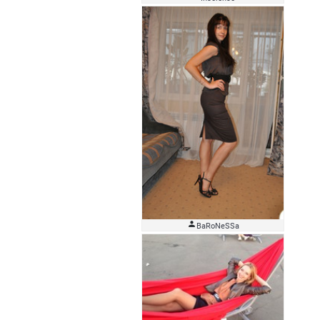

BaRoNeSSa