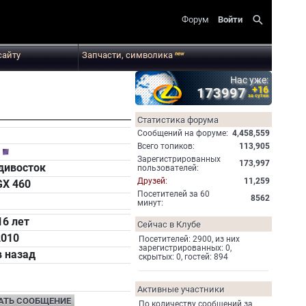
search
Форум
Войти
сайту
Запчасти, символика
new
Нас уже:
+16
173997
за сутки
Статистика форума
Cообщений на форуме:
4,458,559
Всего топиков:
113,905
й
Зарегистрированных
173,997
дивосток
пользователей:
Друзей:
11,259
GX 460
Посетителей за 60
8562
минут:
16 лет
Сейчас в Клубе
2010
Посетителей: 2900, из них
зарегистрированных: 0,
в назад
скрытых: 0, гостей: 894
Активные участники
АТЬ СООБЩЕНИЕ
По количеству сообщений за