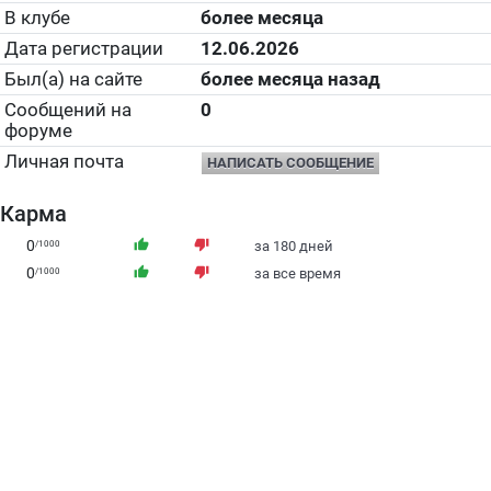
В клубе
более месяца
Дата регистрации
12.06.2026
Был(а) на сайте
более месяца назад
Сообщений на
0
форуме
Личная почта
НАПИСАТЬ СООБЩЕНИЕ
Карма
0
thumb_up
thumb_down
/1000
за 180 дней
0
thumb_up
thumb_down
/1000
за все время