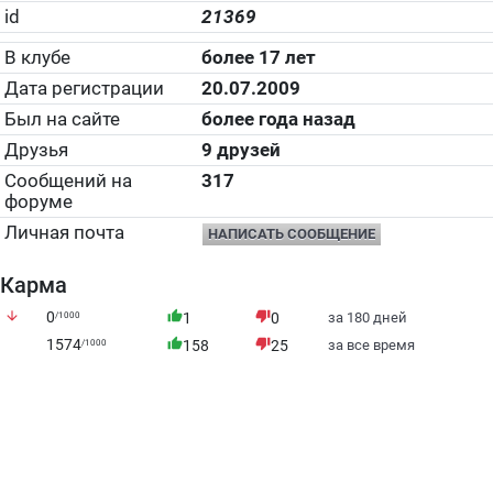
id
21369
В клубе
более 17 лет
Дата регистрации
20.07.2009
Был на сайте
более года назад
Друзья
9 друзей
Сообщений на
317
форуме
Личная почта
НАПИСАТЬ СООБЩЕНИЕ
Карма
arrow_downward
0
thumb_up
thumb_down
/1000
1
0
за 180 дней
1574
thumb_up
thumb_down
/1000
158
25
за все время