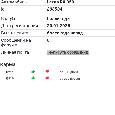
Автомобиль
Lexus RX 350
id
208534
В клубе
более года
Дата регистрации
20.01.2025
Был на сайте
более года назад
Сообщений на
0
форуме
Личная почта
НАПИСАТЬ СООБЩЕНИЕ
Карма
0
thumb_up
thumb_down
/1000
за 180 дней
0
thumb_up
thumb_down
/1000
за все время