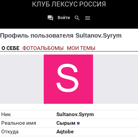
КЛУБ ЛЕКСУС РОССИЯ

search

Войти
Профиль пользователя Sultanov.Syrym
О СЕБЕ
ФОТОАЛЬБОМЫ
МОИ ТЕМЫ
Ник
Sultanov.Syrym
Реальное имя
Сырым
Откуда
Aqtobe