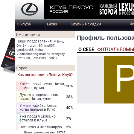
О клубе
Lexus
Клубные скидки
Ф
Именинники
Профиль пользоват
,
Наши поздравления:
M@ks
,
,
,
ОляВит
drum_87
mp007
О СЕБЕ
ФОТОАЛЬБОМ
,
,
gorokhov88
Koha
,
,
Vladtransspb@mail.ru
bronyboy
,
,
Petr8888
Leva1989
Evrik88
Опрос
Как вы попали в Лексус Клуб?
Хотел новый Lexus. Читал,
20%
выбрал, купил.
Думал о подержанном
28%
Lexus. Читал, купил.
У меня уже был Lexus,
40%
когда пришел в Клуб
Уже продал Lexus, но
7%
остался в Клубе
2%
Нет Lexus и не планирую
Всего проголосовало : 18767