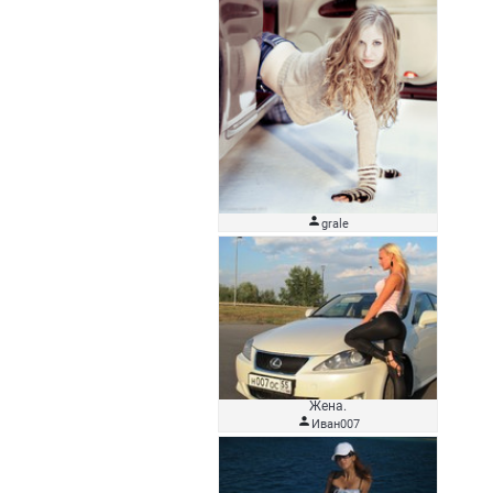

grale
Жена.

Иван007