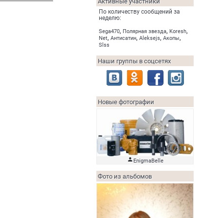
Активные участники
По количеству сообщений за
неделю:
,
,
,
Sega470
Полярная звезда
Koresh
,
,
,
,
Net
Антисатин
Aleksejs
Акопы
Slss
Наши группы в соцсетях
Новые фотографии

EnigmaBelle
Фото из альбомов