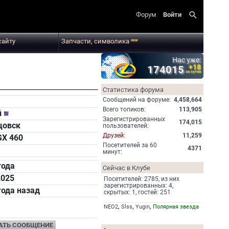
search
Форум
Войти
сайту
Запчасти, символика
new
Нас уже:
+18
174015
за сутки
Статистика форума
Cообщений на форуме:
4,458,664
Всего топиков:
113,905
й
Зарегистрированных
174,015
цовск
пользователей:
Друзей:
11,259
GX 460
Посетителей за 60
4371
минут:
года
Сейчас в Клубе
2025
Посетителей: 2785, из них
зарегистрированных: 4,
года назад
скрытых: 1, гостей: 251
,
,
,
NEO2
Slss
Yugin
Полярная звезда
АТЬ СООБЩЕНИЕ