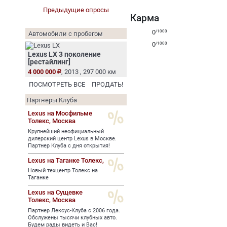
Предыдущие опросы
Карма
0
/1000
Автомобили с пробегом
0
/1000
Lexus LX 3 поколение
[рестайлинг]
4 000 000
, 2013 , 297 000 км
ПОСМОТРЕТЬ ВСЕ
ПРОДАТЬ!
Партнеры Клуба
Lexus на Мосфильме
Толекс,
Москва
Крупнейший неофициальный
дилерский центр Lexus в Москве.
Партнер Клуба с дня открытия!
Lexus на Таганке Толекс,
Новый техцентр Толекс на
Таганке
Lexus на Сущевке
Толекс,
Москва
Партнер Лексус-Клуба с 2006 года.
Обслужены тысячи клубных авто.
Будем рады видеть и Вас!