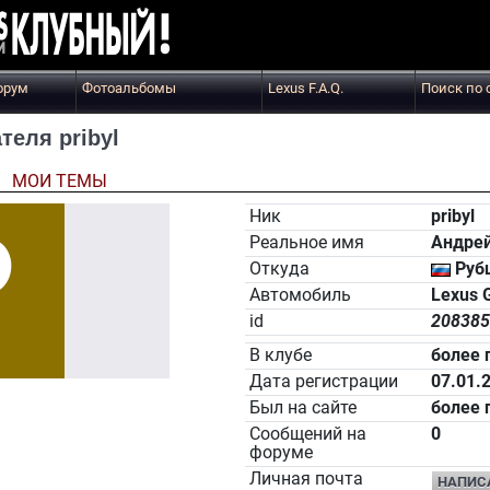
орум
Фотоальбомы
Lexus F.A.Q.
Поиск по 
еля pribyl
Ы
МОИ ТЕМЫ
Ник
pribyl
Реальное имя
Андре
Откуда
Руб
Автомобиль
Lexus 
id
208385
В клубе
более 
Дата регистрации
07.01.
Был на сайте
более 
Сообщений на
0
форуме
Личная почта
НАПИС