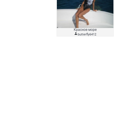
Красное море

butterfly6412