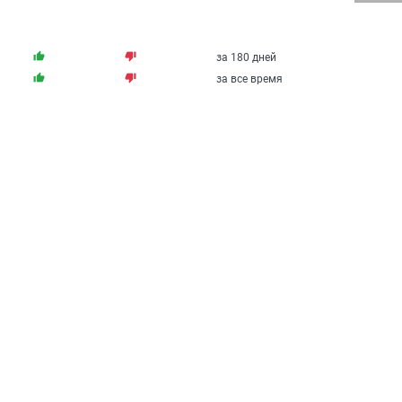
thumb_up
thumb_down
за 180 дней
thumb_up
thumb_down
за все время