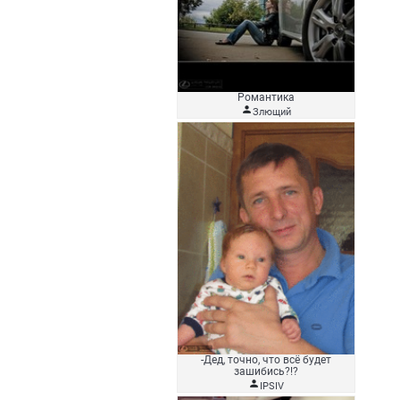
Романтика

Злющий
-Дед, точно, что всё будет
зашибись?!?

IPSIV