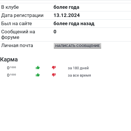
В клубе
более года
Дата регистрации
13.12.2024
Был на сайте
более года назад
Сообщений на
0
форуме
Личная почта
НАПИСАТЬ СООБЩЕНИЕ
Карма
0
thumb_up
thumb_down
/1000
за 180 дней
0
thumb_up
thumb_down
/1000
за все время