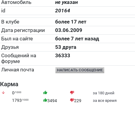
Автомобиль
не указан
id
20164
В клубе
более 17 лет
Дата регистрации
03.06.2009
Был на сайте
более 7 лет назад
Друзья
53 друга
Сообщений на
36333
форуме
Личная почта
НАПИСАТЬ СООБЩЕНИЕ
Карма
arrow_downward
0
thumb_up
thumb_down
/1000
за 180 дней
1793
thumb_up
thumb_down
/1000
3494
229
за все время