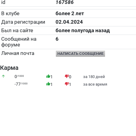
id
167586
В клубе
более 2 лет
Дата регистрации
02.04.2024
Был на сайте
более полугода назад
Сообщений на
6
форуме
Личная почта
НАПИСАТЬ СООБЩЕНИЕ
Карма
arrow_upward
0
thumb_up
thumb_down
/1000
1
0
за 180 дней
-77
thumb_up
thumb_down
/1000
1
1
за все время