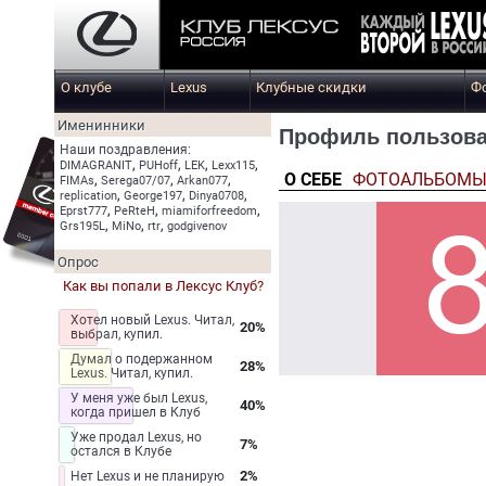
О клубе
Lexus
Клубные скидки
Ф
Именинники
Профиль пользова
Наши поздравления:
,
,
,
,
DIMAGRANIT
PUHoff
LEK
Lexx115
О СЕБЕ
ФОТОАЛЬБОМ
,
,
,
FIMAs
Serega07/07
Arkan077
,
,
,
replication
George197
Dinya0708
,
,
,
Eprst777
PeRteH
miamiforfreedom
,
,
,
Grs195L
MiNo
rtr
godgivenov
Опрос
Как вы попали в Лексус Клуб?
Хотел новый Lexus. Читал,
20%
выбрал, купил.
Думал о подержанном
28%
Lexus. Читал, купил.
У меня уже был Lexus,
40%
когда пришел в Клуб
Уже продал Lexus, но
7%
остался в Клубе
2%
Нет Lexus и не планирую