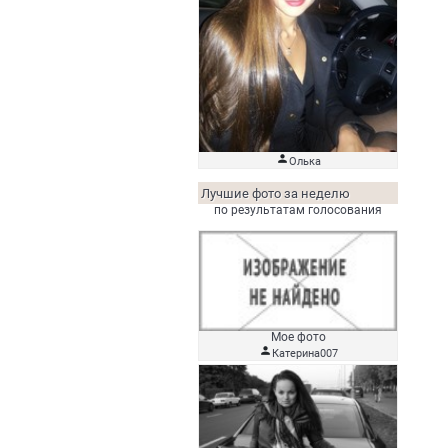

Олька
Лучшие фото за неделю
по результатам голосования
Мое фото

Катерина007