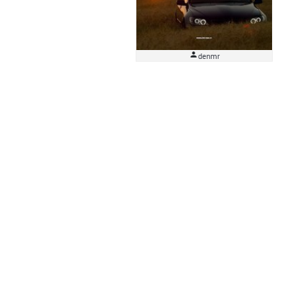

denmr