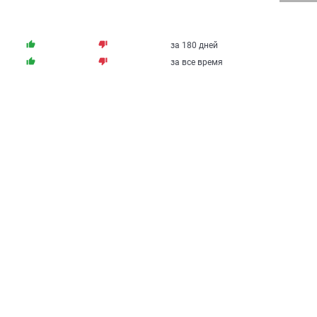
thumb_up
thumb_down
за 180 дней
thumb_up
thumb_down
за все время