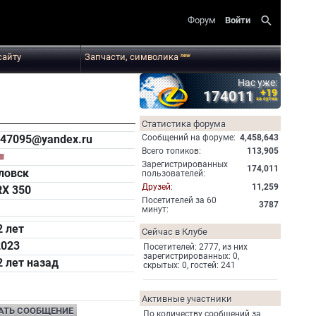
search
Форум
Войти
сайту
Запчасти, символика
new
Нас уже:
+19
174011
за сутки
Статистика форума
Cообщений на форуме:
4,458,643
47095@yandex.ru
Всего топиков:
113,905
Зарегистрированных
174,011
ловск
пользователей:
Друзей:
11,259
RX 350
Посетителей за 60
3787
минут:
2 лет
Сейчас в Клубе
2023
Посетителей: 2777, из них
зарегистрированных: 0,
2 лет назад
скрытых: 0, гостей: 241
Активные участники
АТЬ СООБЩЕНИЕ
По количеству сообщений за