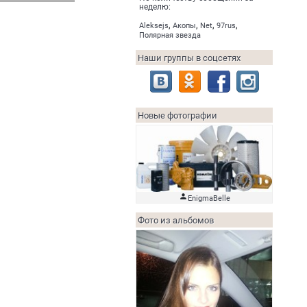
неделю:
,
,
,
,
Aleksejs
Акопы
Net
97rus
Полярная звезда
Наши группы в соцсетях
Новые фотографии

EnigmaBelle
Фото из альбомов