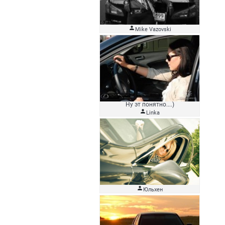

Mike Vazovski
Ну эт понятно....)

Linka

Юльхен