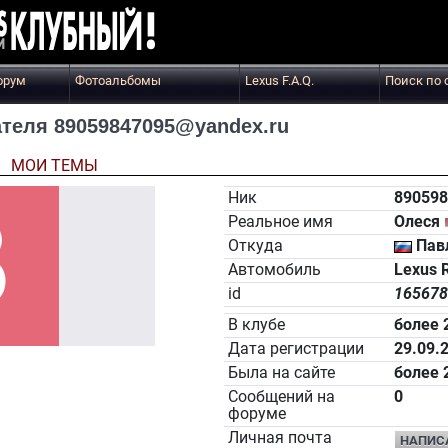
орум
Фотоальбомы
Lexus F.A.Q.
Поиск по 
теля 89059847095@yandex.ru
Ы
МОИ ТЕМЫ
Ник
890598
Реальное имя
Олеся
Откуда
Пав
Автомобиль
Lexus 
id
165678
В клубе
более 
Дата регистрации
29.09.
Была на сайте
более 
Сообщений на
0
форуме
Личная почта
НАПИС