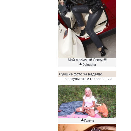
Мой любимый Лексус!!!

Dolgusha
Лучшие фото за неделю
по результатам голосования

Гузель