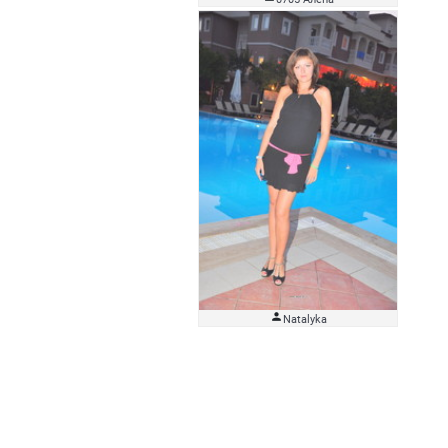

Natalyka