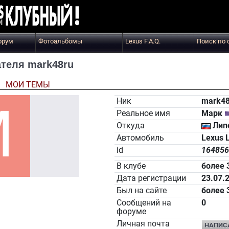
орум
Фотоальбомы
Lexus F.A.Q.
Поиск по 
теля mark48ru
Ы
МОИ ТЕМЫ
Ник
mark48
Реальное имя
Марк
Откуда
Лип
Автомобиль
Lexus 
id
164856
В клубе
более 
Дата регистрации
23.07.
Был на сайте
более 
Сообщений на
0
форуме
Личная почта
НАПИС