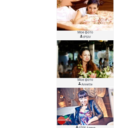
Мое фото

IPSIV
Мое фото

Аnnette

0705 Алена