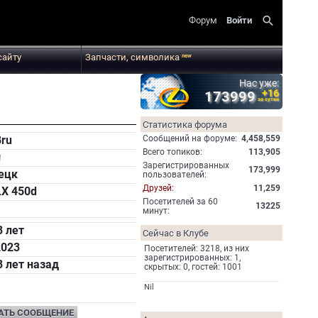
search
Форум
Войти
сайту
Запчасти, символика
new
Нас уже:
+16
173999
за сутки
Статистика форума
Cообщений на форуме:
4,458,559
ru
Всего топиков:
113,905
Зарегистрированных
173,999
ецк
пользователей:
Друзей:
11,259
LX 450d
Посетителей за 60
13225
минут:
3 лет
Сейчас в Клубе
2023
Посетителей: 3218, из них
зарегистрированных: 1,
3 лет назад
скрытых: 0, гостей: 1001
Nil
АТЬ СООБЩЕНИЕ