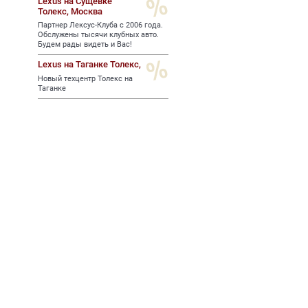
Lexus на Сущевке
Толекс,
Москва
Партнер Лексус-Клуба с 2006 года.
Обслужены тысячи клубных авто.
Будем рады видеть и Вас!
Lexus на Таганке Толекс,
Новый техцентр Толекс на
Таганке