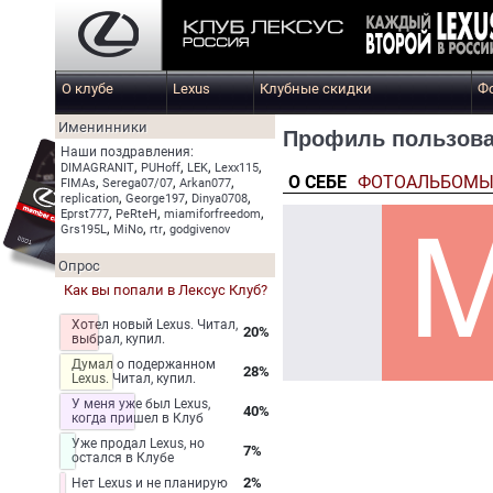
О клубе
Lexus
Клубные скидки
Ф
Именинники
Профиль пользова
Наши поздравления:
,
,
,
,
DIMAGRANIT
PUHoff
LEK
Lexx115
О СЕБЕ
ФОТОАЛЬБОМ
,
,
,
FIMAs
Serega07/07
Arkan077
,
,
,
replication
George197
Dinya0708
,
,
,
Eprst777
PeRteH
miamiforfreedom
,
,
,
Grs195L
MiNo
rtr
godgivenov
Опрос
Как вы попали в Лексус Клуб?
Хотел новый Lexus. Читал,
20%
выбрал, купил.
Думал о подержанном
28%
Lexus. Читал, купил.
У меня уже был Lexus,
40%
когда пришел в Клуб
Уже продал Lexus, но
7%
остался в Клубе
2%
Нет Lexus и не планирую