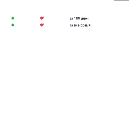
thumb_up
thumb_down
за 180 дней
thumb_up
thumb_down
за все время