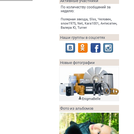
Активные участники
По количеству сообщений за
неделю:
,
,
,
Полярная звезда
Slss
Человек
,
,
,
,
snow1975
Net
Kara1001
Антисатин
,
Валера Ю
Turner
Наши группы в соцсетях
Новые фотографии

EnigmaBelle
Фото из альбомов