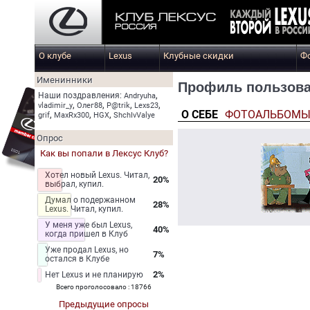
О клубе
Lexus
Клубные скидки
Ф
Именинники
Профиль пользова
,
Наши поздравления:
Andryuha
,
,
,
,
vladimir_y
Олег88
P@trik
Lexs23
О СЕБЕ
ФОТОАЛЬБОМ
,
,
,
grif
MaxRx300
HGX
ShchIvValye
Опрос
Как вы попали в Лексус Клуб?
Хотел новый Lexus. Читал,
20%
выбрал, купил.
Думал о подержанном
28%
Lexus. Читал, купил.
У меня уже был Lexus,
40%
когда пришел в Клуб
Уже продал Lexus, но
7%
остался в Клубе
2%
Нет Lexus и не планирую
Всего проголосовало : 18766
Предыдущие опросы