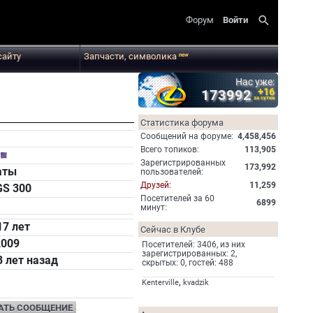
search
Форум
Войти
сайту
Запчасти, символика
new
Нас уже:
+16
173992
за сутки
Статистика форума
Cообщений на форуме:
4,458,456
Всего топиков:
113,905
Зарегистрированных
173,992
аты
пользователей:
Друзей:
11,259
GS 300
Посетителей за 60
6899
минут:
17 лет
Сейчас в Клубе
2009
Посетителей: 3406, из них
зарегистрированных: 2,
3 лет назад
скрытых: 0, гостей: 488
,
Kenterville
kvadzik
АТЬ СООБЩЕНИЕ