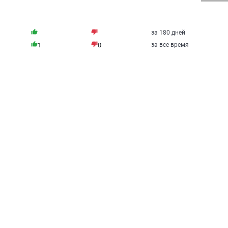
thumb_up
thumb_down
за 180 дней
thumb_up
thumb_down
1
0
за все время