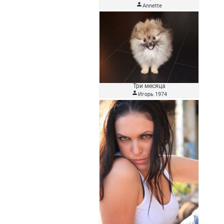

Аnnette
Три месяца

Игорь 1974