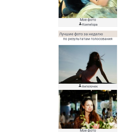
Мое фото

Ksenelopa
Лучшие фото за неделю
по результатам голосования

Ангелочек
Мое фото