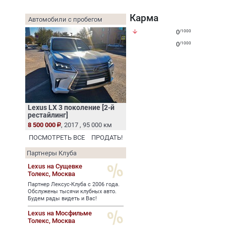
Карма
Автомобили с пробегом
arrow_downward
0
/1000
0
/1000
Lexus LX 3 поколение [2-й
рестайлинг]
8 500 000
, 2017 , 95 000 км
ПОСМОТРЕТЬ ВСЕ
ПРОДАТЬ!
Партнеры Клуба
Lexus на Сущевке
Толекс,
Москва
Партнер Лексус-Клуба с 2006 года.
Обслужены тысячи клубных авто.
Будем рады видеть и Вас!
Lexus на Мосфильме
Толекс,
Москва