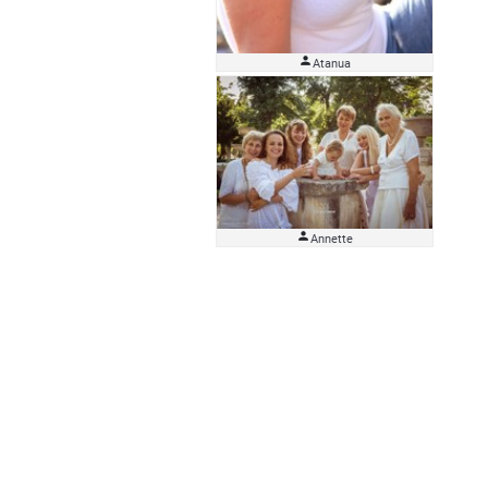

Atanua

Аnnette