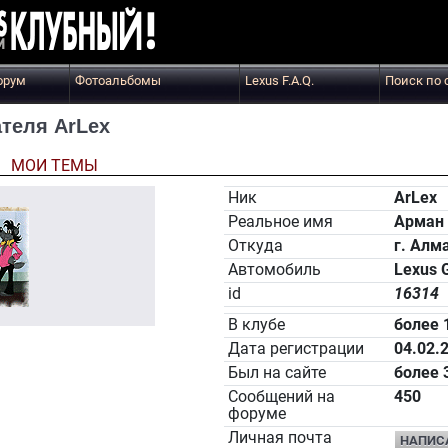
орум
Фотоальбомы
Lexus F.A.Q.
Поиск по 
теля ArLex
Ы
МОИ ТЕМЫ
Ник
ArLex
Реальное имя
Арман
Откуда
г. Алм
Автомобиль
Lexus 
id
16314
В клубе
более 
Дата регистрации
04.02.
Был на сайте
более 
Сообщений на
450
форуме
Личная почта
НАПИС