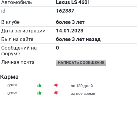
Автомобиль
Lexus LS 460l
id
162387
В клубе
более 3 лет
Дата регистрации
14.01.2023
Был на сайте
более 3 лет назад
Сообщений на
0
форуме
Личная почта
НАПИСАТЬ СООБЩЕНИЕ
Карма
0
thumb_up
thumb_down
/1000
за 180 дней
0
thumb_up
thumb_down
/1000
за все время