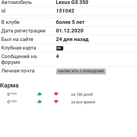
Автомобиль
Lexus GS 350
id
151042
В клубе
более 5 лет
Дата регистрации
01.12.2020
Был на сайте
24 дня назад
Клубная карта
Сообщений на
4
форуме
Личная почта
НАПИСАТЬ СООБЩЕНИЕ
Карма
0
thumb_up
thumb_down
/1000
за 180 дней
0
thumb_up
thumb_down
/1000
за все время