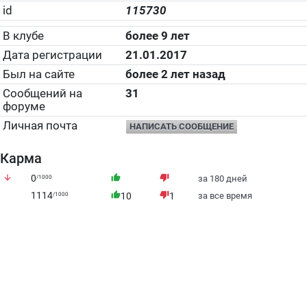
id
115730
В клубе
более 9 лет
Дата регистрации
21.01.2017
Был на сайте
более 2 лет назад
Сообщений на
31
форуме
Личная почта
НАПИСАТЬ СООБЩЕНИЕ
Карма
arrow_downward
0
thumb_up
thumb_down
/1000
за 180 дней
1114
thumb_up
thumb_down
/1000
10
1
за все время