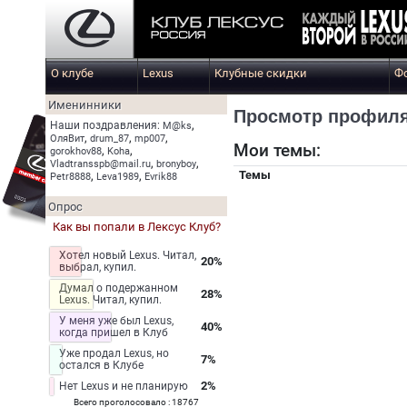
О клубе
Lexus
Клубные скидки
Ф
Именинники
Просмотр профил
,
Наши поздравления:
M@ks
,
,
,
ОляВит
drum_87
mp007
Мои темы:
,
,
gorokhov88
Koha
,
,
Vladtransspb@mail.ru
bronyboy
Темы
,
,
Petr8888
Leva1989
Evrik88
Опрос
Как вы попали в Лексус Клуб?
Хотел новый Lexus. Читал,
20%
выбрал, купил.
Думал о подержанном
28%
Lexus. Читал, купил.
У меня уже был Lexus,
40%
когда пришел в Клуб
Уже продал Lexus, но
7%
остался в Клубе
2%
Нет Lexus и не планирую
Всего проголосовало : 18767