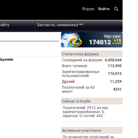
search
Форум
Войти
сайту
Запчасти, символика
new
Нас уже:
+19
174012
за сутки
Статистика форума
бщение
Cообщений на форуме:
4,458,644
Всего топиков:
113,905
Зарегистрированных
174,012
пользователей:
Друзей:
11,259
Посетителей за 60
4231
минут:
Сейчас в Клубе
Посетителей: 2912, из них
зарегистрированных: 0,
скрытых: 0, гостей: 442
Активные участники
По количеству сообщений за