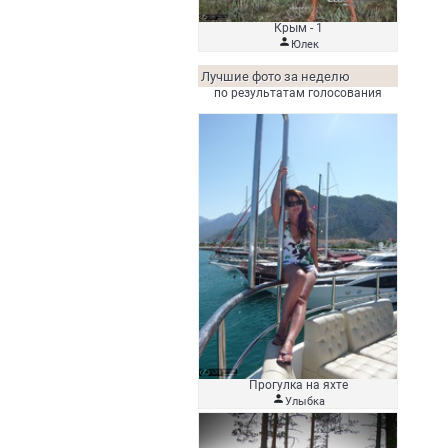
Крым - 1

Юлек
Лучшие фото за неделю
по результатам голосования
Прогулка на яхте

Улыбка