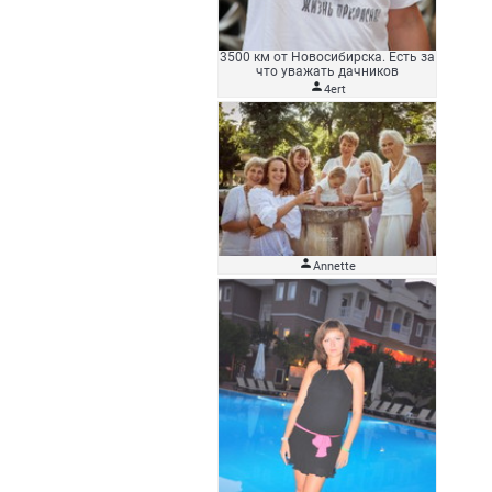
3500 км от Новосибирска. Есть за
что уважать дачников

4ert

Аnnette