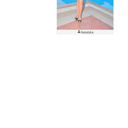

Natalyka