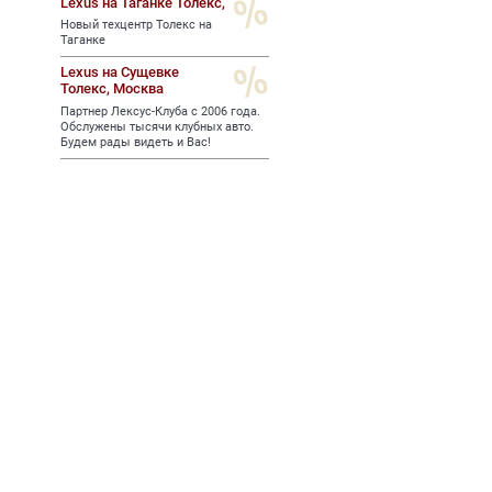
Lexus на Таганке Толекс,
Новый техцентр Толекс на
Таганке
Lexus на Сущевке
Толекс,
Москва
Партнер Лексус-Клуба с 2006 года.
Обслужены тысячи клубных авто.
Будем рады видеть и Вас!