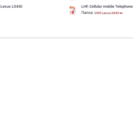
0 Lexus LS430
LHF, Cellular mobile Telephon
Папка:
2000 Lexus LS430 en