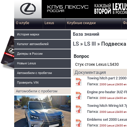
О клубе
Lexus
Клубные скидки
Ф
База знаний
История марки
LS
»
LS III
» Подвеска
Каталог автомобилей
Дилеры в России
Вопрос
Новые Lexus
Стук стоек Lexus LS430
Документация
Автомобили с пробегом
Towing hitch part 2 200
Проверить VIN
Папка:
2000 Lexus LS430 en
Автомобили с пробегом
Engine pre-heater 3UZ-
Папка:
2000 Lexus LS430 en
Towing hitch Wiring kit 
Папка:
2000 Lexus LS430 en
Emblems set 2000 Lexu
Папка:
2000 Lexus LS430 en