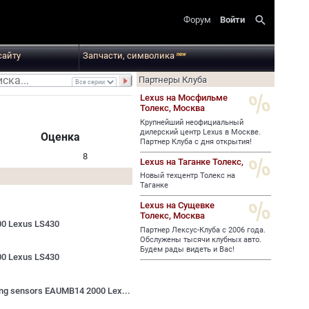
search
Форум
Войти
сайту
Запчасти, символика
new
Партнеры Клуба
Lexus на Мосфильме
Толекс,
Москва
Крупнейший неофициальный
дилерский центр Lexus в Москве.
Оценка
Партнер Клуба с дня открытия!
8
Lexus на Таганке Толекс,
Новый техцентр Толекс на
Таганке
Lexus на Сущевке
Толекс,
Москва
000 Lexus LS430
Партнер Лексус-Клуба с 2006 года.
Обслужены тысячи клубных авто.
Будем рады видеть и Вас!
000 Lexus LS430
king sensors EAUMB14 2000 Lex...