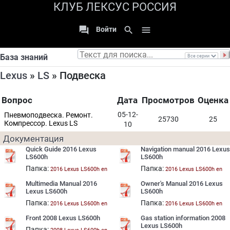
КЛУБ ЛЕКСУС РОССИЯ

search

Войти
База знаний
Lexus
»
LS
» Подвеска
Вопрос
Дата
Просмотров
Оценка
05-12-
Пневмоподвеска. Ремонт.
25730
25
Компрессор. Lexus LS
10
Документация
Quick Guide 2016 Lexus
Navigation manual 2016 Lexus
LS600h
LS600h
Папка:
Папка:
2016 Lexus LS600h en
2016 Lexus LS600h en
Multimedia Manual 2016
Owner's Manual 2016 Lexus
Lexus LS600h
LS600h
Папка:
Папка:
2016 Lexus LS600h en
2016 Lexus LS600h en
Front 2008 Lexus LS600h
Gas station information 2008
Lexus LS600h
Папка: