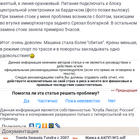
желтый, к линия-оранжевый. Питание подключать к блоку
центральной электроники за бардачком.(фото позже выложу)
При замене стоек у меня проблема возникла с болтом, закисшим
во втулке аммортизатора заднего.Срезал болгаркой. В остальном
замена стоек заняла примерно 5часов.
Итог: очень доволен. Машина стала более "сбитая". Крены меньше,
в режиме спорт по трассе и в повороты закладывать одно
удовольствие!
Данная информация мнением авторов статьи и не является руководством к
действию и/или
официальными рекомендациями производителя (если это прямо не оговорено в
тексте).
Следуя рекомендациям сайта Вы должны отдавать себе отчет, что
действуете исключительно на свой страх и риск и несете все финансовые и
правовые последствия самостоятельно.
<< Предыдущая
Помогла ли эта статья решить проблему?
Да
Частично
Пока неизвестно
Нет
Данная информация является собственностью "Клуба Лексус Россия".
Перепечатка и копирование разрешено только с гиперссылкой на эту
страницу.
Поделиться
Документация
Toyota Sequoia Tundra c 2007
Жижа в АКПП №2.pdf