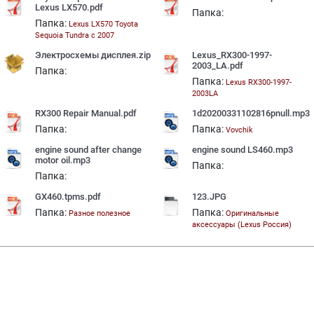
Lexus LX570.pdf
Папка:
Папка:
Lexus LX570 Toyota
Sequoia Tundra c 2007
Электросхемы дисплея.zip
Lexus_RX300-1997-
2003_LA.pdf
Папка:
Папка:
Lexus RX300-1997-
2003LA
RX300 Repair Manual.pdf
1d20200331102816pnull.mp3
Папка:
Папка:
Vovchik
engine sound after change
engine sound LS460.mp3
motor oil.mp3
Папка:
Папка:
GX460.tpms.pdf
123.JPG
Папка:
Папка:
Разное полезное
Оригинальные
аксессуары (Lexus Россия)