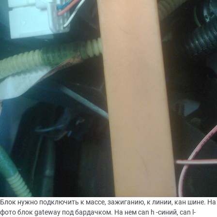
Блок нужно подключить к массе, зажиганию, к линии, кан шине. На
фото блок gateway под бардачком. На нем can h -синий, can l-