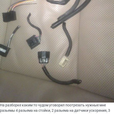
На разборке каким то чудом уговорил поотрезать нужные мне
разьемы 4 разьема на стойки, 2 разьема на датчики ускорения, 3