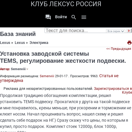
КЛУБ ЛЕКСУС РОССИЯ

search

Войти
База знаний

Lexus
»
Lexus
»
Электрика
<< Предыдущая
Установка заводской системы
TEMS, регулирование жесткости подвески.
Автор:
Semenviii
Статья не
Информация размещена:
Semenviii
29-01-17 . Просмотров: 9963.
утверждена
Реклама для незарегистрированных пользователей.
Зарегистрироваться в
Клубе
Продолжая традицию обогащения комплектации, решил
установить TEMS подвеску. Прокатился у друга на такой подвеске
и мне понравилось, крены меньше, при ускорении и торможении не
клюет носом. Начал проценивать вопрос, нашел схему и решил
сделать себе подарок на НГ.) Сразу скажу что цены, по которым я
купил, просто подарок. Комплект стоек 12000р, блок 1000р,