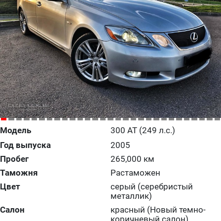
Модель
300 AT (249 л.с.)
Год выпуска
2005
Пробег
265,000 км
Таможня
Растаможен
Цвет
серый (серебристый
металлик)
Салон
красный (Новый темно-
коричневый салон)