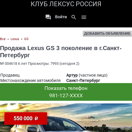
КЛУБ ЛЕКСУС РОССИЯ

search

Войти
ДОБАВИТЬ ОБЪЯВЛЕНИЕ
Все
»
Lexus
»
GS
Продажа Lexus GS 3 поколение в г.Санкт-
Петербург
№ 004618 6 лет Просмотры: 7993 (сегодня 2)
Продавец
Артур
(частное лицо)
Местонахождение автомобиля
Санкт-Петербург
Показать телефон
981-127-XXXX
550 000