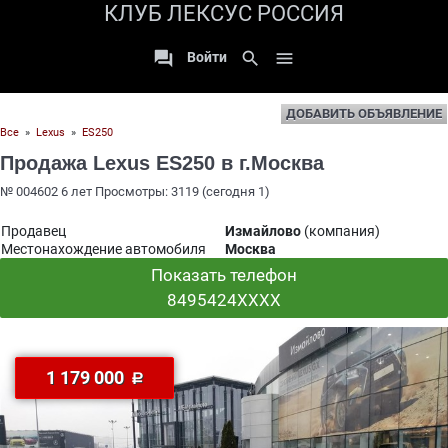
КЛУБ ЛЕКСУС РОССИЯ

search

Войти
ДОБАВИТЬ ОБЪЯВЛЕНИЕ
Все
»
Lexus
»
ES250
Продажа Lexus ES250 в г.Москва
№ 004602 6 лет Просмотры: 3119 (сегодня 1)
Продавец
Измайлово
(компания)
Местонахождение автомобиля
Москва
Показать телефон
8495424XXXX
1 179 000