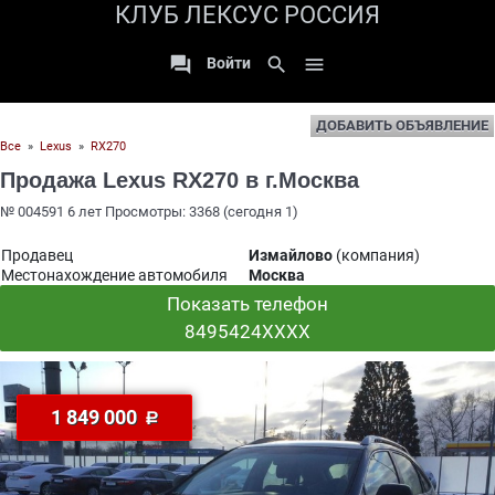
КЛУБ ЛЕКСУС РОССИЯ

search

Войти
ДОБАВИТЬ ОБЪЯВЛЕНИЕ
Все
»
Lexus
»
RX270
Продажа Lexus RX270 в г.Москва
№ 004591 6 лет Просмотры: 3368 (сегодня 1)
Продавец
Измайлово
(компания)
Местонахождение автомобиля
Москва
Показать телефон
8495424XXXX
1 849 000