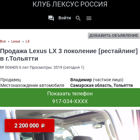
КЛУБ ЛЕКСУС РОССИЯ

search

Войти
ДОБАВИТЬ ОБЪЯВЛЕНИЕ
Все
»
Lexus
»
LX
Продажа Lexus LX 3 поколение [рестайлинг]
в г.Тольятти
№ 004405 6 лет Просмотры: 3519 (сегодня 1)
Продавец
Владимир
(частное лицо)
Местонахождение автомобиля
Самарская область, Тольятти
Показать телефон
917-034-XXXX
2 200 000