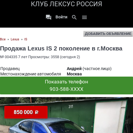
КЛУБ ЛЕКСУС РОССИЯ

search

Войти
ДОБАВИТЬ ОБЪЯВЛЕНИЕ
Все
»
Lexus
»
IS
Продажа Lexus IS 2 поколение в г.Москва
№ 004335 7 лет Просмотры: 3558 (сегодня 2)
Продавец
Андрей
(частное лицо)
Местонахождение автомобиля
Москва
Показать телефон
903-588-XXXX
850 000