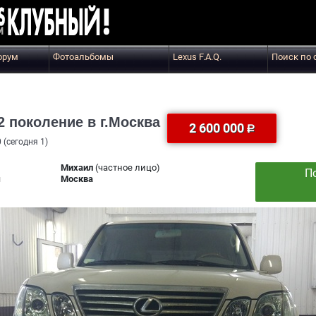
орум
Фотоальбомы
Lexus F.A.Q.
Поиск по 
2 поколение в г.Москва
2 600 000
(сегодня 1)
Михаил
(частное лицо)
П
я
Москва