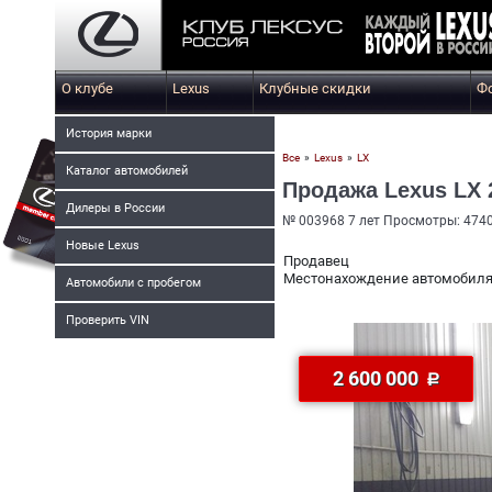
О клубе
Lexus
Клубные скидки
Ф
История марки
Все
»
Lexus
»
LX
Каталог автомобилей
Продажа Lexus LX 
Дилеры в России
№ 003968 7 лет Просмотры: 4740 
Новые Lexus
Продавец
Местонахождение автомобил
Автомобили с пробегом
Проверить VIN
2 600 000