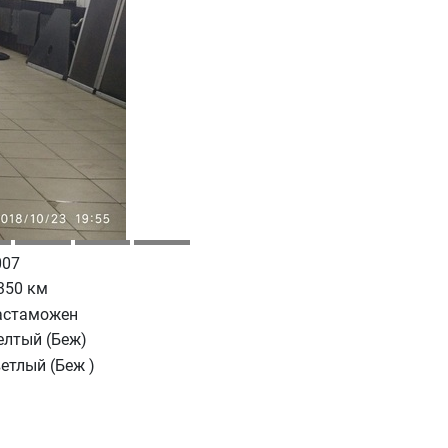
007
350 км
астаможен
елтый (Беж)
етлый (Беж )