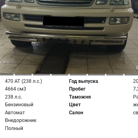
470 AT (238 л.с.)
Год выпуска
2
4664 см3
Пробег
7,
238 л.с.
Таможня
Р
Бензиновый
Цвет
ж
Автомат
Салон
св
Внедорожник
Полный