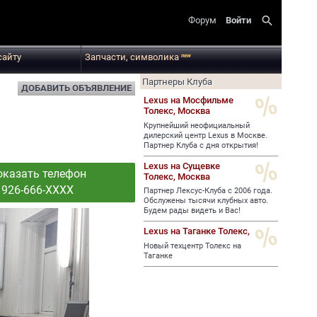
search
Форум
Войти
сайту
Запчасти, символика
new
Партнеры Клуба
ДОБАВИТЬ ОБЪЯВЛЕНИЕ
Lexus на Мосфильме
Толекс,
Москва
Крупнейший неофициальный
дилерский центр Lexus в Москве.
Партнер Клуба с дня открытия!
Lexus на Сущевке
оказать телефон
Толекс,
Москва
926-666-XXXX
Партнер Лексус-Клуба с 2006 года.
Обслужены тысячи клубных авто.
Будем рады видеть и Вас!
Lexus на Таганке Толекс,
Новый техцентр Толекс на
Таганке