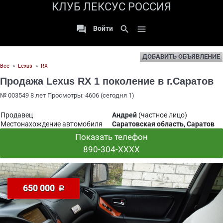
КЛУБ ЛЕКСУС РОССИЯ

search

Войти
ДОБАВИТЬ ОБЪЯВЛЕНИЕ
Все
»
Lexus
»
RX
Продажа Lexus RX 1 поколение в г.Саратов
№ 003549 8 лет Просмотры: 4606 (сегодня 1)
Продавец
Андрей
(частное лицо)
Местонахождение автомобиля
Саратовская область, Саратов
Показать телефон
890-304-XXXX
650 000