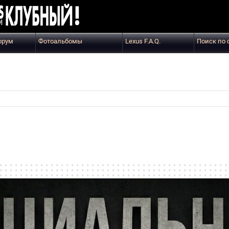
орум
Фотоальбомы
Lexus F.A.Q.
Поиск по 