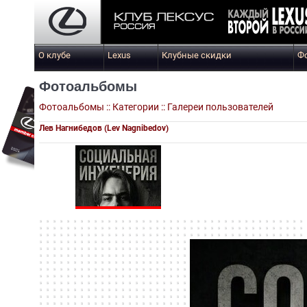
О клубе
Lexus
Клубные скидки
Ф
Фотоальбомы
Фотоальбомы
::
Категории
::
Галереи пользователей
Лев Нагнибедов (Lev Nagnibedov)