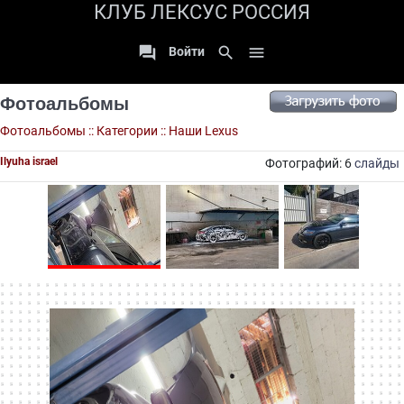
КЛУБ ЛЕКСУС РОССИЯ

search

Войти
Фотоальбомы
Фотоальбомы
::
Категории
::
Наши Lexus
Ilyuha israel
Фотографий: 6
слайды