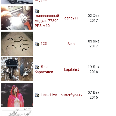
02 Фев
линзованный
gena911
2017
модуль 77890
PPS-M60
03 Янв
123
Sem.
2017
Для
19 Дек
kapitalist
2016
барахолки
07 Дек
LexusLive
butterfly6412
2016