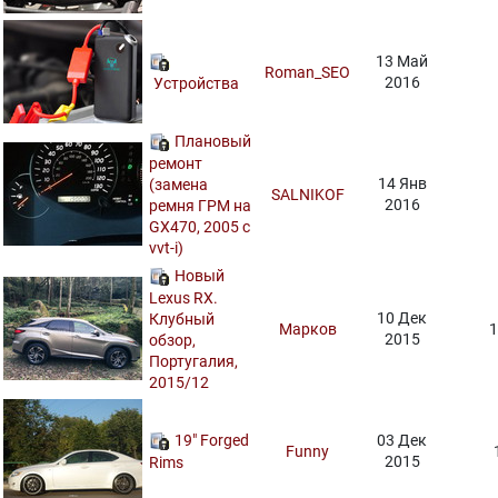
13 Май
Roman_SEO
2016
Устройства
Плановый
ремонт
14 Янв
(замена
SALNIKOF
2016
ремня ГРМ на
GX470, 2005 c
vvt-i)
Новый
Lexus RX.
10 Дек
Клубный
Марков
1
2015
обзор,
Португалия,
2015/12
19" Forged
03 Дек
Funny
2015
Rims