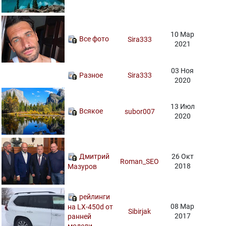
10 Мар
Все фото
Sira333
2021
03 Ноя
Разное
Sira333
2020
13 Июл
Всякое
subor007
2020
Дмитрий
26 Окт
Roman_SEO
2018
Мазуров
рейлинги
08 Мар
на LX-450d от
Sibirjak
2017
ранней
модели