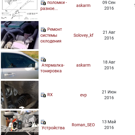
поломки -
09 Сен
askarm
2016
разное...
Ремонт
21 Авг
системы
Solovey_kf
2016
охлодения
18 Авг
Атермалка-
askarm
2016
тонировка
21 Июн
RX
evp
2016
13 Май
Roman_SEO
2016
Устройства