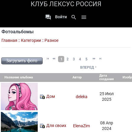
КЛУБ ЛЕКСУС РОССИЯ

search

Войти
Фотоальбомы
Главная
::
Категории
:: Разное




1
2
3
4
5

ВПЕРЕД
Дата
Название альбома
Автор
Изоб
создания
25 Июл
Дом
deleka
2025
08 Апр
Для своих
ElenaZim
2024