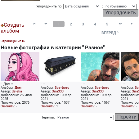
Упорядочить по:
:
Создать




1
2
3
4
5
альбом

ВПЕРЕД
Страница
1
из
16
Новые фотографии в категории " Разное"
:: Дом ::
:: ::
:: ::
:: ::
Альбом:
Дом
Альбом:
Все фото
Альбом:
Все фото
Альбом:
Вс
Автор:
deleka
Автор:
Sira333
Автор:
Sira333
Автор:
Sira
Добавлено: 25 Июл
Добавлено: 10 Мар
Добавлено: 10 Мар
Добавлено:
2025
2021
2021
2021
Просмотров: 2076
Просмотров: 1537
Просмотров: 1567
Просмотров
Оценить
: -
Оценить
: 1
Оценить
: -
Оценить
: -
Перейти: